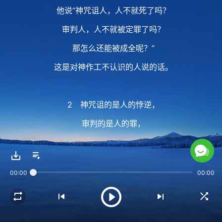
他说“神咒诅人，人不就死了吗？
审判人，人不就被定罪了吗？
那怎么还能被成全呢？”
这是对神作工不认识的人说的话。
2 神咒诅的是人的悖逆，
审判的是人的罪，
虽然说话严厉，不留一点情面，
把人里面的东西都揭露出来，
00:00
00:00
而且借着一些严厉的话语，
把人里面本质的东西
给揭露出来，给揭露出来，