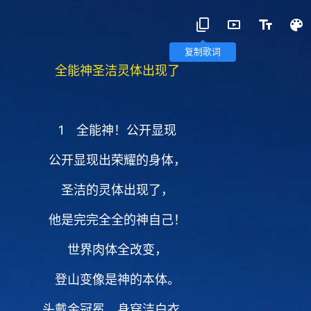
复制歌词
全能神圣洁灵体出现了
1 全能神！公开显现
公开显现出荣耀的身体，
圣洁的灵体出现了，
他是完完全全的神自己！
世界肉体全改变，
登山变像是神的本体。
头戴金冠冕，身穿洁白衣，