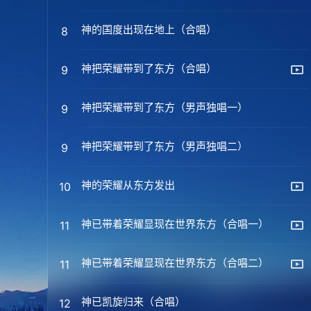
神的国度出现在地上（合唱）
8
神把荣耀带到了东方（合唱）
9
神把荣耀带到了东方（男声独唱一）
9
神把荣耀带到了东方（男声独唱二）
9
神的荣耀从东方发出
10
神已带着荣耀显现在世界东方（合唱一）
11
神已带着荣耀显现在世界东方（合唱二）
11
神已凯旋归来（合唱）
12