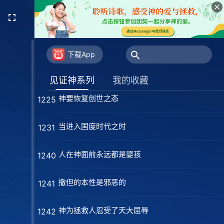
人对神的态度决定了人的命运
1210
当神得荣之日
1213
下载App
只有神的话才是真理
1219
见证神系列
我的收藏
神要恢复创世之态
1225
当进入国度时代之时
1231
人在神面前永远都是婴孩
1240
撒但的本性是邪恶的
1241
神为拯救人忍受了天大屈辱
1242