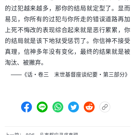
的过犯越来越多，那你的结局就定型了。显而
易见，你所有的过犯与你所走的错误道路再加
上死不悔改的表现综合起来就是恶行累累，你
的结局就是该下地狱受惩罚了。你信神不接受
真理，信神多年没有变化，最终的结果就是被
淘汰、被撇弃。
——《话・卷三 末世基督座谈纪要・第三部分》
上一篇：
896 凡事都应寻求真理