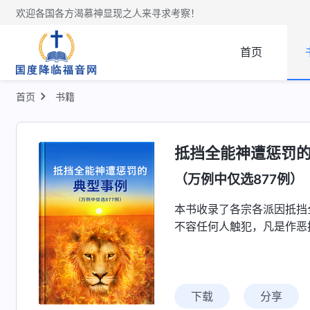
欢迎各国各方渴慕神显现之人来寻求考察！
首页
首页
书籍
抵挡全能神遭惩罚
（万例中仅选877例）
本书收录了各宗各派因抵挡
不容任何人触犯，凡是作恶
下载
分享