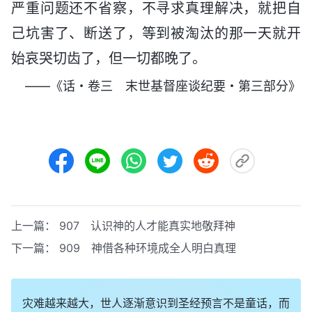
严重问题还不省察，不寻求真理解决，就把自
己坑害了、断送了，等到被淘汰的那一天就开
始哀哭切齿了，但一切都晚了。
——《话・卷三 末世基督座谈纪要・第三部分》
上一篇：
907 认识神的人才能真实地敬拜神
下一篇：
909 神借各种环境成全人明白真理
灾难越来越大，世人逐渐意识到圣经预言不是童话，而