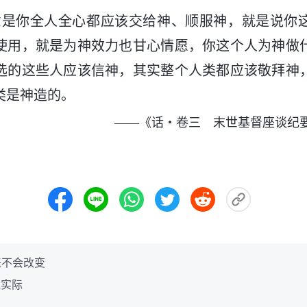
意是你全人全心都应该交给神、顺服神，就是说你
使用，就是为神效力也甘心情愿，你这个人为神做
选的这些人应该信神，其实整个人类都应该敬拜神
类是神造的。
——《话・卷三 末世基督座谈纪
来不会改变
理实际