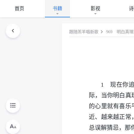
首页
书籍
影视
诗
跟随羔羊唱新歌
969 明白真
1 现在你
际，当你明白真
的心里就有喜乐
近、越来越正常
总误解猜忌，那