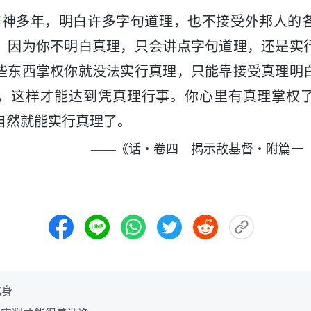
信神多年，明白许多字句道理，也不接受外邦人的
，因为你不明白真理，只会讲点字句道理，还是实
些东西掌权你就没法实行真理，只能靠接受真理明
，这样才能达到凭真理行事。你心里有真理掌权
自然就能实行真理了。
——《话・卷四 揭示敌基督・附篇一
化身