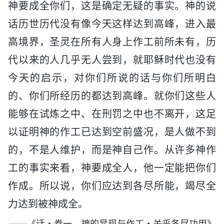
神要成全你们，这是确定无疑的事实。神的说
话历世历代没有像今天这样达到高峰，进入最
高境界，圣灵在所有人身上作工前所未有，历
代以来的人几乎无人尝到，就耶稣时代也没有
今天的启示，对你们所说的话与你们所明白
的、你们所经历的都达到高峰。就你们这些人
能够在试炼之中、在刑罚之中也不离开，这足
以证明神的作工已达到空前盛况，是人做不到
的，不是人维护，而是神自己作。从许多神作
工的事实来看，神要成全人，他一定能把你们
作成。所以说，你们应达到各尽所能，竭尽全
力达到被神成全。
——《话・卷一 神的显现与作工・关乎各尽功用》