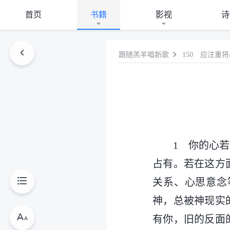
首页
书籍
影视
诗
跟随羔羊唱新歌
150 应注重
1 你的心
占有。若在这方
关系、心思意念
神，总被神现实
有你，旧的反面