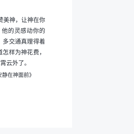
赞美神，让神在你
，他的灵感动你的
，多交通真理得着
道怎样为神花费，
九霄云外了。
安静在神面前》