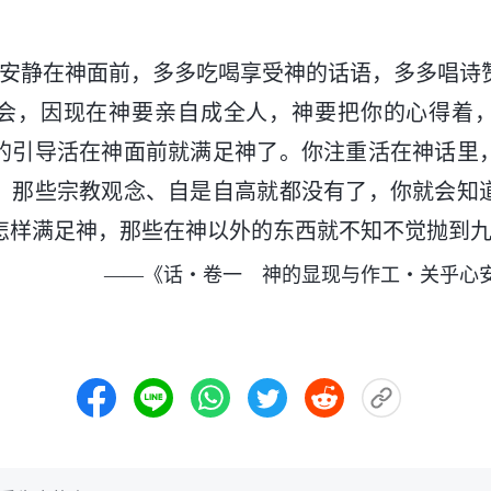
。
重安静在神面前，多多吃喝享受神的话语，多多唱诗
会，因现在神要亲自成全人，神要把你的心得着
的引导活在神面前就满足神了。你注重活在神话里
，那些宗教观念、自是自高就都没有了，你就会知
怎样满足神，那些在神以外的东西就不知不觉抛到
——《话・卷一 神的显现与作工・关乎心