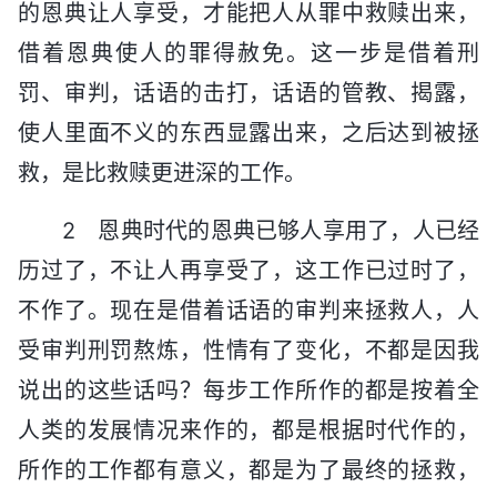
的恩典让人享受，才能把人从罪中救赎出来，
借着恩典使人的罪得赦免。这一步是借着刑
罚、审判，话语的击打，话语的管教、揭露，
使人里面不义的东西显露出来，之后达到被拯
救，是比救赎更进深的工作。
2 恩典时代的恩典已够人享用了，人已经
历过了，不让人再享受了，这工作已过时了，
不作了。现在是借着话语的审判来拯救人，人
受审判刑罚熬炼，性情有了变化，不都是因我
说出的这些话吗？每步工作所作的都是按着全
人类的发展情况来作的，都是根据时代作的，
所作的工作都有意义，都是为了最终的拯救，