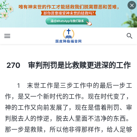
270 审判刑罚是比救赎更进深的工作
270 审判刑罚是比救赎更进深的工作
1 末世工作是三步工作中的最后一步工
作，是又一个新时代的工作。现在时代变了，
神的工作又向前发展了，现在是借着刑罚、审
判脱去人的悖逆，脱去人里面不洁净的东西。
那一步是救赎，所以他非得那样作，给人足够