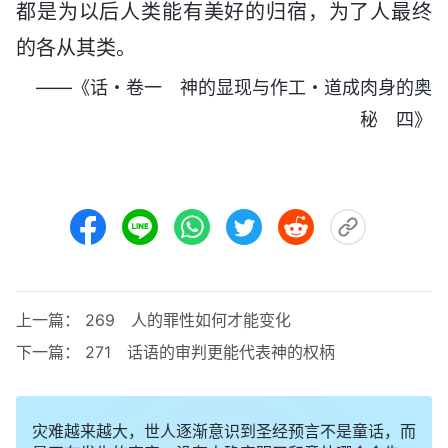
都是为以后人类能有美好的归宿，为了人最终
的各从其类。
——《话・卷一 神的显现与作工・道成肉身的奥
秘 四》
上一篇：
269 人的罪性如何才能变化
下一篇：
271 话语的审判更能代表神的权柄
灾难越来越大，世人逐渐意识到圣经预言不是童话，而