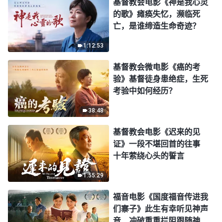
基督教会电影《神是我心灵
的歌》瘫痪失忆，濒临死
亡，是谁缔造生命奇迹？
1:12:53
基督教会微电影《癌的考
验》基督徒身患绝症，生死
考验中如何经历？
38:48
基督教会电影《迟来的见
证》一段不堪回首的往事
十年萦绕心头的誓言
1:55:29
福音电影《国度福音传进我
们寨子》此生有幸听见神声
音 冲破重重拦阻跟随神