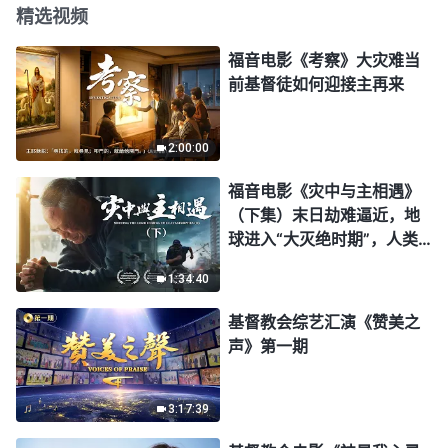
精选视频
福音电影《考察》大灾难当
前基督徒如何迎接主再来
2:00:00
福音电影《灾中与主相遇》
（下集）末日劫难逼近，地
球进入“大灭绝时期”，人类
进入倒计时，你准备好逃生
1:34:40
了吗？
基督教会综艺汇演《赞美之
声》第一期
3:17:39