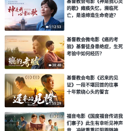
基督教会电影《神是我心灵
的歌》瘫痪失忆，濒临死
亡，是谁缔造生命奇迹？
1:12:53
基督教会微电影《癌的考
验》基督徒身患绝症，生死
考验中如何经历？
38:48
基督教会电影《迟来的见
证》一段不堪回首的往事
十年萦绕心头的誓言
1:55:29
福音电影《国度福音传进我
们寨子》此生有幸听见神声
音 冲破重重拦阻跟随神