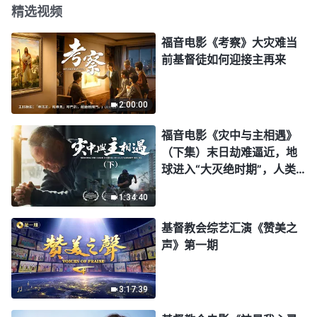
精选视频
福音电影《考察》大灾难当
前基督徒如何迎接主再来
2:00:00
福音电影《灾中与主相遇》
（下集）末日劫难逼近，地
球进入“大灭绝时期”，人类
进入倒计时，你准备好逃生
1:34:40
了吗？
基督教会综艺汇演《赞美之
声》第一期
3:17:39