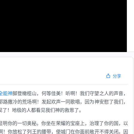
分享
全能神
脚登橄榄山，何等佳美！听啊！我们守望之人的声音，
耶路撒冷的荒场啊！发起欢声一同歌唱，因为神安慰了我们，
现了！地极的人都看见我们神的救恩了。
显明你的一切奥秘。你坐在荣耀的宝座上，治理了你的国，以
啊！你放松了列王的腰带，使城门在你面前敞开不得关闭。因