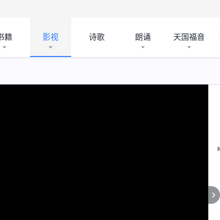
书籍
影视
诗歌
朗诵
天国福音