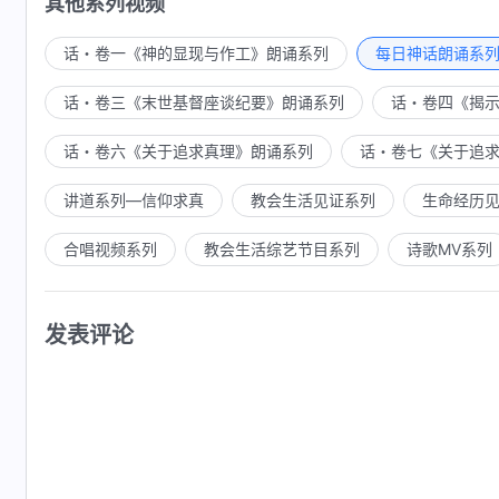
其他系列视频
话・卷一《神的显现与作工》朗诵系列
每日神话朗诵系
话・卷三《末世基督座谈纪要》朗诵系列
话・卷四《揭
话・卷六《关于追求真理》朗诵系列
话・卷七《关于追
讲道系列—信仰求真
教会生活见证系列
生命经历
合唱视频系列
教会生活综艺节目系列
诗歌MV系列
发表评论