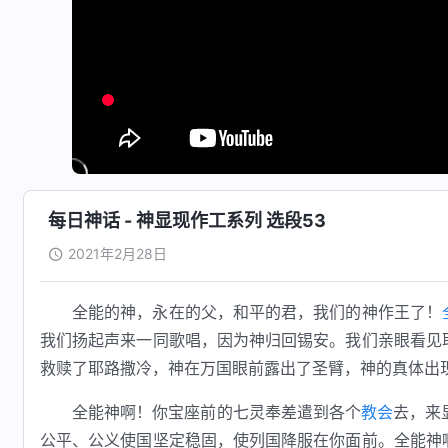
每日神话 - 神显现作工系列 选段53
2021年2月28日
全能的神，永在的父，和平的君，我们的神作王了！
我们扬起声来一同歌唱，因为神归回锡安。我们亲眼看见
救赎了耶路撒冷，神在万国眼前露出了圣臂，神的真体出
全能神啊！你宝座前的七灵奉差遣到各个
教会
去，来
公平、公义使国坚定稳固，使列国降服在你面前。全能神