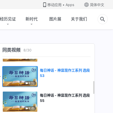
50
移动应用 • Apps
简体中文
2:37
经历见证
新时代
图片展
关于我们
每日神话 - 神显现作工系列 选段
51
6:31
每日神话 - 神显现作工系列 选段
同类视频
8
/
30
52
9:46
每日神话 - 神显现作工系列 选段
53
3:32
每日神话 - 神显现作工系列 选段
55
9:49