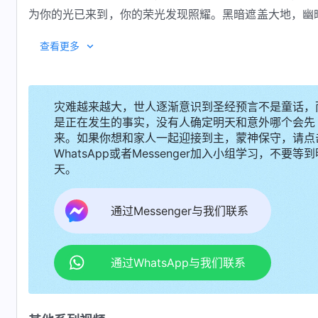
为你的光已来到，你的荣光发现照耀。黑暗遮盖大地，幽
我们身上，万国要来就你的光，君王要来就你发现的光辉
查看更多
从远方而来，你的众女也被怀抱而来。全能神啊！是你的
神圣的话语把我们贯穿。
全能神啊！感谢你！赞美你！让我们用一颗诚实、安
灾难越来越大，世人逐渐意识到圣经预言不是童话，
是正在发生的事实，没有人确定明天和意外哪个会先
合意地建造在一起，早日把我们作成合你心意的人，被你
来。如果你想和家人一起迎接到主，蒙神保守，请点
—
WhatsApp或者Messenger加入小组学习，不要等到
天。
通过Messenger与我们联系
通过WhatsApp与我们联系