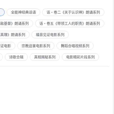
列
全能神经典话语
话・卷二《关于认识神》朗诵系列
示敌基督》朗诵系列
话・卷五《带领工人的职责》朗诵系列
求真理》朗诵系列
福音见证电影系列
见证电影
宗教迫害电影系列
舞蹈合唱视频系列
诗歌合辑
真相揭秘系列
电影精彩片段系列