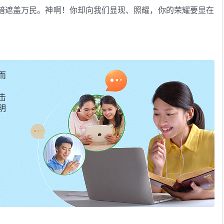
暗遮盖万民。神啊！你却向我们显现、照耀，你的荣耀要显在
。你举目向四方观看，你的众子都聚集来到你这里，你的众子
大爱把我们抓住了，是你带领我们前进在国度的路上，是你那
静、专一的心仰望你、
见证
你、高举你、歌唱你，让我们同心
而
使用，愿你的旨意在地上畅通无阻。
击
—《话・卷一 神的显现与作工・
基督
起初的发表・第二十五篇》
明