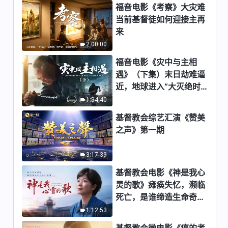
福音电影《考察》大灾难
7:32
当前基督徒如何迎接主再
来
每日神话 - 神显现作工系列 选段
2:00:00
61
福音电影《灾中与主相
6:10
遇》（下集）末日劫难逼
近，地球进入“大灭绝时
每日神话 - 神显现作工系列 选段
期”，人类进入倒计时，
1:34:40
62
你准备好逃生了吗？
基督教会综艺汇演《赞美
3:59
之声》第一期
每日神话 - 神显现作工系列 选段
63
3:17:39
7:33
基督教会电影《神是我心
灵的歌》瘫痪失忆，濒临
每日神话 - 神显现作工系列 选段
死亡，是谁缔造生命奇
64
迹？
1:12:53
7:41
基督教会微电影《癌的考