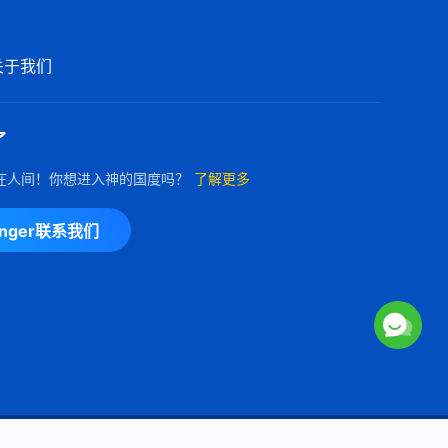
每日神话 - 神显现作工系列 选段
74
关于我们
8:16
每日神话 - 神显现作工系列 选段
了
75
在人间！你想进入神的国度吗？
了解更多
5:11
每日神话 - 神显现作工系列 选段
enger联系我们
76
8:17
Copyright © 2026
全能神教会
保留所有权利