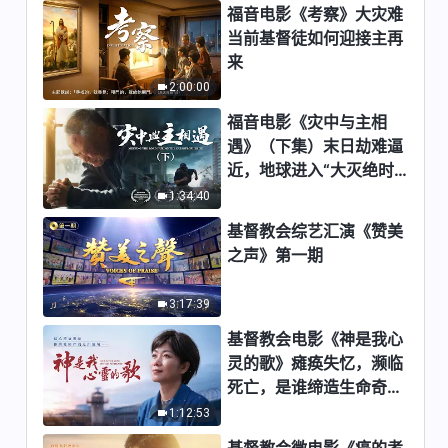
福音电影《考察》大灾难
6:10
当前基督徒如何迎接主再
来
每日神话 - 神显现作工系列 选段
2:00:00
62
福音电影《灾中与主相
3:59
遇》（下集）末日劫难逼
近，地球进入“大灭绝时
每日神话 - 神显现作工系列 选段
期”，人类进入倒计时，
1:34:40
63
你准备好逃生了吗？
基督教会综艺汇演《赞美
7:33
之声》第一期
每日神话 - 神显现作工系列 选段
64
3:17:39
7:41
基督教会电影《神是我心
灵的歌》瘫痪失忆，濒临
每日神话 - 神显现作工系列 选段
死亡，是谁缔造生命奇
65
迹？
1:12:53
7:25
基督教会微电影《癌的考