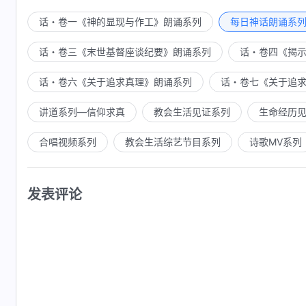
话・卷一《神的显现与作工》朗诵系列
每日神话朗诵系
七雷之声音发出，即是拯救了爱我、真心要我的人，
音，这是神的呼召。让地极的人都看见，我是公义的，我
话・卷三《末世基督座谈纪要》朗诵系列
话・卷四《揭
是无情的审判。
话・卷六《关于追求真理》朗诵系列
话・卷七《关于追
让世人都看见，我是的的确确、完完全全的神自己
讲道系列—信仰求真
教会生活见证系列
生命经历
谤，否则，咒诅立时临到，灾祸降到他的身上，只能哀哭
合唱视频系列
教会生活综艺节目系列
诗歌MV系列
让万民都知，宇宙地极家喻户晓，人人皆知，
全能神
能神”！那些当官掌权的也会亲眼看见真神出现在他们面
他们的死亡期限，只得成全他们，审判他们到万丈的深渊
发表评论
前，直到永永远远！
—