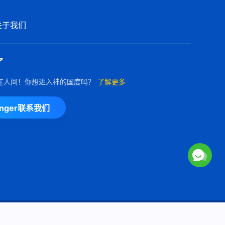
每日神话 - 神显现作工系列 选段
75
关于我们
5:11
了
每日神话 - 神显现作工系列 选段
76
在人间！你想进入神的国度吗？
了解更多
8:17
enger联系我们
Copyright © 2026
全能神教会
保留所有权利