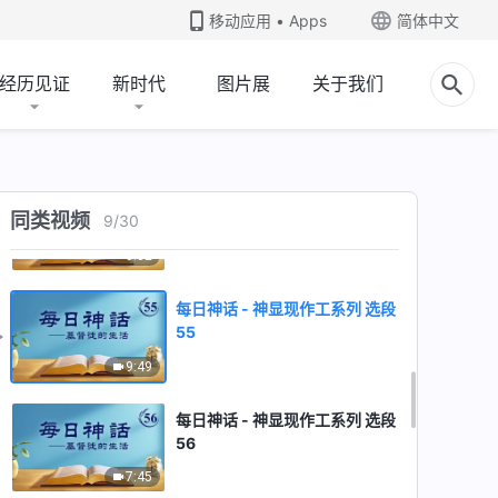
51
移动应用 • Apps
简体中文
6:31
经历见证
新时代
图片展
关于我们
每日神话 - 神显现作工系列 选段
52
9:46
每日神话 - 神显现作工系列 选段
同类视频
9
/
30
53
3:32
每日神话 - 神显现作工系列 选段
55
9:49
每日神话 - 神显现作工系列 选段
56
7:45