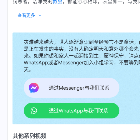
罚恶者，洁净我的
教会
，都能心心相印，表里如一，与我
这雷声发起，随之又有阵阵的哀号声音，有的在梦中
查看更多
骗、为非作歹，这样的人醒悟不迟。我从宝座观看，鉴察
过一切的，明白我心意、跟从我到路终的，我必拯救到永
电出来之后的情景，心里是难以诉说的寒酸，后悔莫及，
灾难越来越大，世人逐渐意识到圣经预言不是童话，
是正在发生的事实，没有人确定明天和意外哪个会先
我的一种拯救方式，拯救了爱我的人，击杀了恶人，使国
来。如果你想和家人一起迎接到主，蒙神保守，请点
我是烈火，我是鉴察人心肺腑的神。从此，白色大宝座的
WhatsApp或者Messenger加入小组学习，不要等到
的，疑惑不敢较真的，虚度光阴、明白我意不肯实行的，
天。
对那些撒但的差役、打岔拆毁我建造的邪灵作为不给
在正当的位置，好好实行我话，注重生命经历，不要在外
立即铲除，不留后患，成全教会，毫无残疾，健康满有生
通过Messenger与我们联系
放弃，竭力追赶，定规能看见我的手所作的是什么，要得
什么，要击杀的是什么，这一切一切都会在你们面前展现
通过WhatsApp与我们联系
宝座之上，直到整个宇宙地极，这七雷在回声，要有
存之路，不由自主赴我而来，屈膝敬拜，口称全能真神，
死无疑，这无非是他们的结局罢了。那些得胜的我的爱子
其他系列视频
显现在你们面前，真是特大的洪福，难以诉说的甘甜。