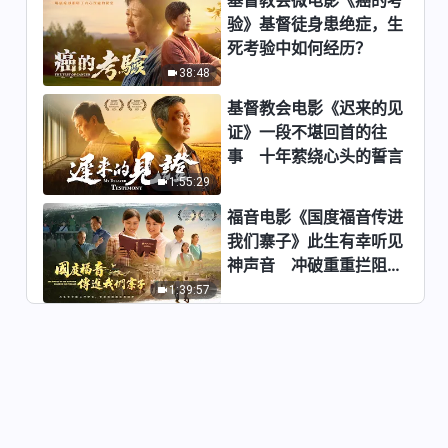
验》基督徒身患绝症，生
每日神话 - 神显现作工系列 选段
死考验中如何经历？
66
38:48
7:46
基督教会电影《迟来的见
每日神话 - 神显现作工系列 选段
证》一段不堪回首的往
67
事 十年萦绕心头的誓言
3:11
1:55:29
福音电影《国度福音传进
每日神话 - 神显现作工系列 选段
我们寨子》此生有幸听见
68
神声音 冲破重重拦阻跟
4:54
随神
1:39:57
每日神话 - 神显现作工系列 选段
69
9:52
每日神话 - 神显现作工系列 选段
70