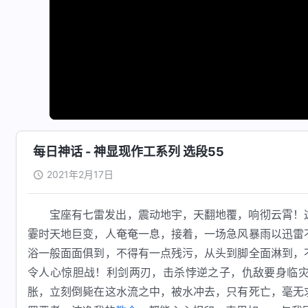
每日神话 - 神显现作工系列 选段55
2021年2月17日
宝座有七雷发出，震动地宇，天翻地覆，响彻云霄！
霎时天地巨变，人奄奄一息，接着，一场急风暴雨以迅雷
浴一般面面俱到，不得有一点残污，从头到脚全面淋到，
令人心惊胆战！利剑两刃，击杀悖逆之子，仇敌要身临
胀，立刻倒毙在这水流之中，被水冲去，只有死亡，毫无