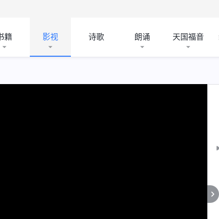
书籍
影视
诗歌
朗诵
天国福音