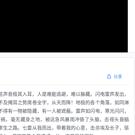
分享
这声音极其入耳，人是难能逃避，难以躲藏。闪电雷声发出，
不及掩耳之势席卷全宇，从天而降！地极的各个角落，如同淋
不得有一物被隐藏，有一人被遮蔽。雷声如闪电，寒光闪闪，
灾祸，毫无藏身之地，被这急风暴雨冲昏了头脑，击得头昏脑
求生之路。七雷从我而出，带着我的心意，击杀埃及长子，惩