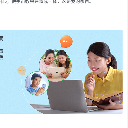
同心，使宇宙教会建造成一体，这是我的宗旨。
被惊醒，大吃一惊，发人深省，赶紧回到宝座前，不再招摇撞
人心肺腑，拯救真心厉害要我的人，怜悯他们。凡存心爱我胜
远！我手必安然托住，不临其境，不受其害。有的看见这道闪
这样持续下去，未免太晚了。一切一切啊！都将成了，这也是
而
在地上坚固平稳，让万国万民、宇宙地极人人都知我是威严，
击
审判公开揭示于众，向万民宣告，审判开始了！凡嘴和心不一
明
必遭审无疑。你们务要留心省察自己的存心、动机，把自己放
留有可乘之机，严厉限制给予制止，只能用利剑对待，严重者
面热心做事，要使生命长大、成熟、稳定、老练才合我心意。
机，满有活力。随着这闪电发出，雷声响起，千万别疏忽、别
到的是什么，要放弃的是什么，要成全的是什么，要铲除的是
，会让你们清楚地看见我全能之所在。
大批人被拯救，归服我宝座之前。随着这道生命之光，人求生
发出哀求的声音。但那些抵我者，心刚硬之辈，雷声入耳，必
必留在锡安，万民都要看见所要得到的是什么，何等的荣耀会