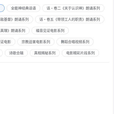
列
全能神经典话语
话・卷二《关于认识神》朗诵系列
属我的人，我预定拣选的人，都能归在我的名下，会听我的声
是信实的，我是慈爱，我是怜悯，我是威严，我是烈火，最终
示敌基督》朗诵系列
话・卷五《带领工人的职责》朗诵系列
求真理》朗诵系列
福音见证电影系列
，人人心服口服，任何人不敢再抵挡，不敢再论断，不敢再诽
见证电影
宗教迫害电影系列
舞蹈合唱视频系列
切齿，自取灭亡。
诗歌合辑
真相揭秘系列
电影精彩片段系列
是独一真神，都连连屈膝敬拜，连刚刚会说话的孩子都喊“全
前，他们也在俯伏敬拜，求饶赦免，这未免太晚了，因着到了
。结束整个时代，使我国更加坚固，万国万民必降服在我的面
—《话・卷一 神的显现与作工・
基督
起初的发表・第三十五篇》