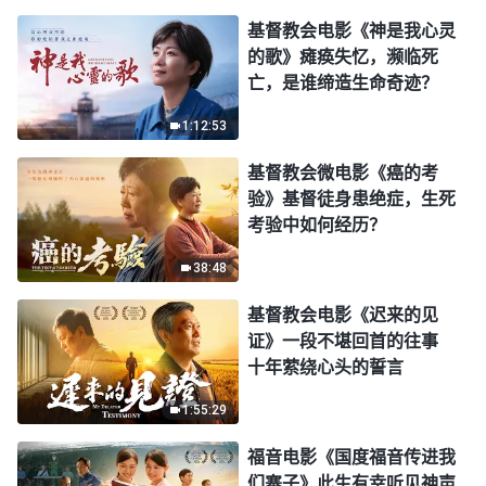
基督教会电影《神是我心灵
的歌》瘫痪失忆，濒临死
亡，是谁缔造生命奇迹？
1:12:53
基督教会微电影《癌的考
验》基督徒身患绝症，生死
考验中如何经历？
38:48
基督教会电影《迟来的见
证》一段不堪回首的往事
十年萦绕心头的誓言
1:55:29
福音电影《国度福音传进我
们寨子》此生有幸听见神声