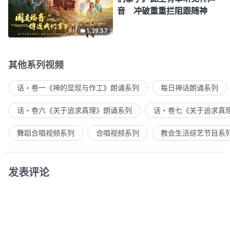
音 冲破重重拦阻跟随神
1:39:57
其他系列视频
话・卷一《神的显现与作工》朗诵系列
每日神话朗诵系列
话・卷六《关于追求真理》朗诵系列
话・卷七《关于追求真
舞蹈合唱视频系列
合唱视频系列
教会生活综艺节目系
发表评论