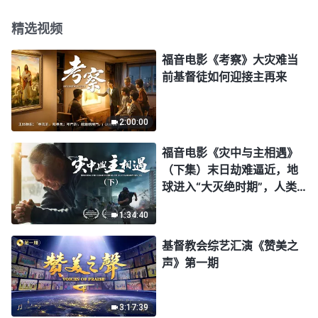
精选视频
福音电影《考察》大灾难当
前基督徒如何迎接主再来
2:00:00
福音电影《灾中与主相遇》
（下集）末日劫难逼近，地
球进入“大灭绝时期”，人类
进入倒计时，你准备好逃生
1:34:40
了吗？
基督教会综艺汇演《赞美之
声》第一期
3:17:39