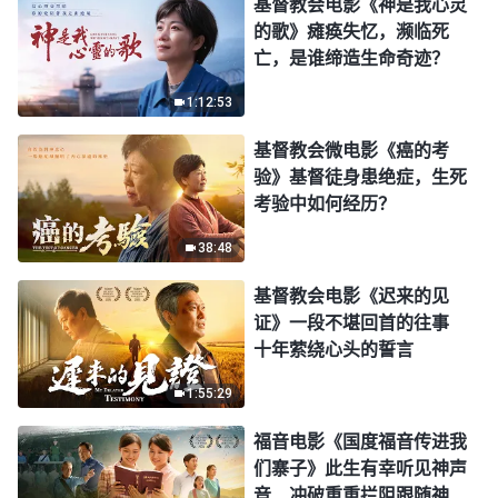
基督教会电影《神是我心灵
的歌》瘫痪失忆，濒临死
亡，是谁缔造生命奇迹？
1:12:53
基督教会微电影《癌的考
验》基督徒身患绝症，生死
考验中如何经历？
38:48
基督教会电影《迟来的见
证》一段不堪回首的往事
十年萦绕心头的誓言
1:55:29
福音电影《国度福音传进我
们寨子》此生有幸听见神声
音 冲破重重拦阻跟随神