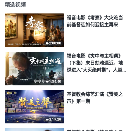
精选视频
福音电影《考察》大灾难当
前基督徒如何迎接主再来
2:00:00
福音电影《灾中与主相遇》
（下集）末日劫难逼近，地
球进入“大灭绝时期”，人类
进入倒计时，你准备好逃生
1:34:40
了吗？
基督教会综艺汇演《赞美之
声》第一期
3:17:39