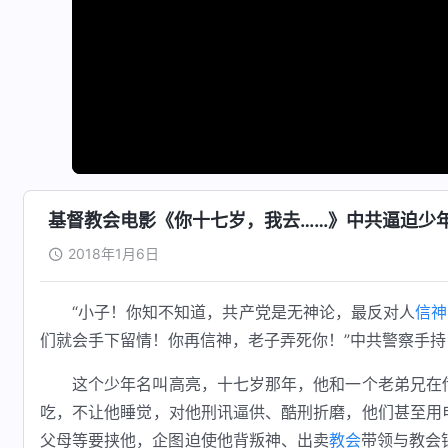
基督教会电影《你十七岁，我去……》中共逼迫少
2018年1月6日
“小子！你知不知道，共产党是无神论，最反对人
信神
们就会手下留情！你再信神，老子弄死你！”中共警察手
这个少年名叫高亮，十七岁那年，他和一个老弟兄在
吃，不让他睡觉，对他刑讯逼供、酷刑折磨，他们甚至用
父母等要挟他，企图迫使他背叛神、出卖
教会
带领与教会