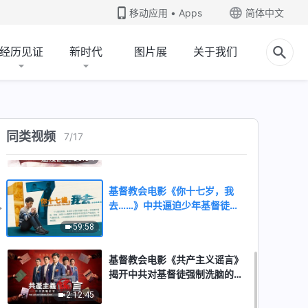
心见证《青春备忘录》基督教会
移动应用 • Apps
简体中文
电影
2:20:49
经历见证
新时代
图片展
关于我们
基督教会电影《烙印》逼迫患难
中坚定信心跟随神
1:46:36
《“裆”的话还没说完呢》中共破
同类视频
7
/
17
坏基督徒家庭的铁证
50:54
基督教会电影《你十七岁，我
去……》中共逼迫少年基督徒的
真实故事
59:58
基督教会电影《共产主义谣言》
揭开中共对基督徒强制洗脑的内
幕
2:12:45