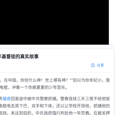
年基督徒的真实故事
分享
，在中国，你信什么神！世上哪有神？”“别以为你年纪小，我
持电棍，冲着一个伤痕累累的少年怒斥。
传
福音
回家途中被中共警察抓捕。警察连续三天三夜不给他饭
电棍电击其下巴、双手和下体，还以让学校开除他、抓捕他的
钱财。未达到目的，中共政府强行判处他一年劳教。在被关押