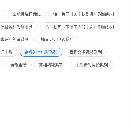
列
全能神经典话语
话・卷二《关于认识神》朗诵系列
示敌基督》朗诵系列
话・卷五《带领工人的职责》朗诵系列
求真理》朗诵系列
福音见证电影系列
见证电影
宗教迫害电影系列
舞蹈合唱视频系列
诗歌合辑
真相揭秘系列
电影精彩片段系列