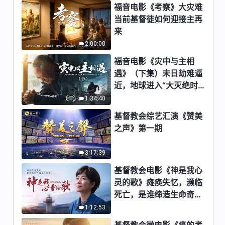
福音电影《考察》大灾难
52:12
当前基督徒如何迎接主再
来
基督教会电影《苦境芬芳》神是
2:00:00
我的力量
福音电影《灾中与主相
1:28:29
遇》（下集）末日劫难逼
近，地球进入“大灭绝时
基督教会视频《窗外寒梅》神是
期”，人类进入倒计时，
1:34:40
我的生命
你准备好逃生了吗？
基督教会综艺汇演《赞美
52:11
之声》第一期
基督教会电影《魔窟脱险》神是
我的避难所
3:17:39
1:00:28
基督教会电影《神是我心
灵的歌》瘫痪失忆，濒临
基督教会电影《摧残中的新生》
死亡，是谁缔造生命奇
神是我生命的力量
迹？
1:12:53
1:51:20
基督教会微电影《癌的考