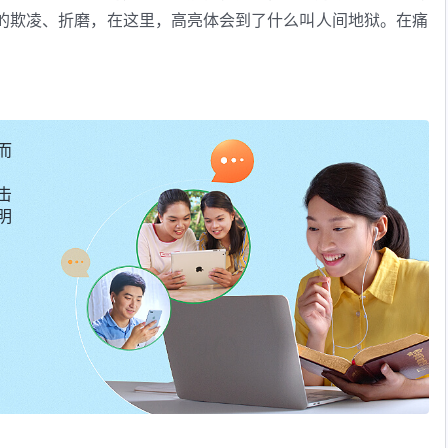
的欺凌、折磨，在这里，高亮体会到了什么叫人间地狱。在痛
明白神的心意，加给他信心、力量，带领他度过了一年的牢狱
府与神为敌的邪恶实质，并深深地体尝到，在这个撒但恶魔统
随神的信心更坚定了。高亮说，这次的患难试炼是他生命长大
而
a Key Effects AAE（
https://youtu.be/G_D5ZZQ2fJA
） by
.org/licenses/by/3.0/
)
击
明
roma Key Effects AAE（
https://youtu.be/G_D5ZZQ2fJA
）
mons.org/licenses/by/3.0/
)