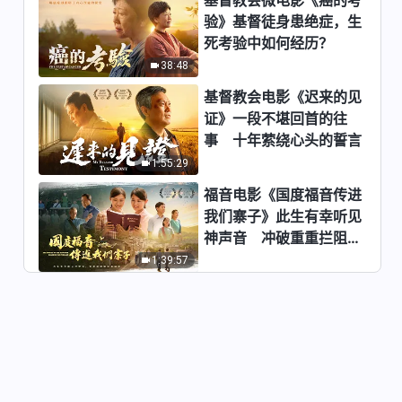
验》基督徒身患绝症，生
死考验中如何经历？
38:48
基督教会电影《迟来的见
证》一段不堪回首的往
事 十年萦绕心头的誓言
1:55:29
福音电影《国度福音传进
我们寨子》此生有幸听见
神声音 冲破重重拦阻跟
随神
1:39:57