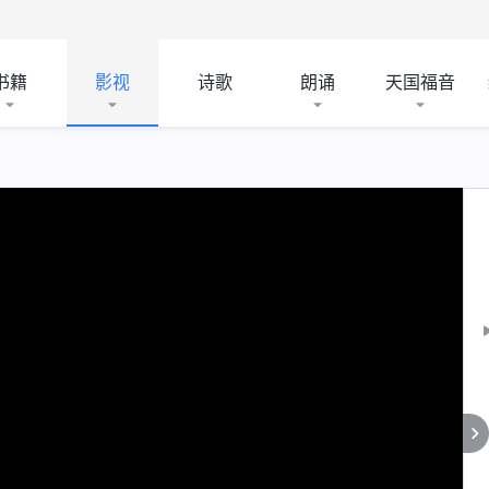
书籍
影视
诗歌
朗诵
天国福音