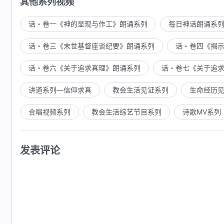
其他系列视频
话・卷一《神的显现与作工》朗诵系列
每日神话朗诵系
话・卷三《末世基督座谈纪要》朗诵系列
话・卷四《揭
话・卷六《关于追求真理》朗诵系列
话・卷七《关于追
讲道系列—信仰求真
教会生活见证系列
生命经历
合唱视频系列
教会生活综艺节目系列
诗歌MV系列
发表评论