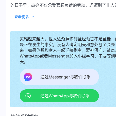
的日子里，高亮不仅承受著超负荷的劳动，还遭到了非人
苦的熬炼中，高亮
祷告
神、依靠神，
全能神
的话语开启他
查看更多
生活。中共的抓捕迫害让高亮铭心刻骨，他看清了中共政
治的邪恶世界中，只有神最爱人，只有神在拯救人，他跟
本视频部分素材来源于：
的宝贵财富，是神在他十七岁那年带给他的特殊礼物……
灾难越来越大，世人逐渐意识到圣经预言不是童话，
Cork Hit 05 - Green Screen Green Screen Chrom
是正在发生的事实，没有人确定明天和意外哪个会先
HD Green Screen/CC BY 3.0 (
https://creativecommons
来。如果你想和家人一起迎接到主，蒙神保守，请点
WhatsApp或者Messenger加入小组学习，不要等到
FireCracker 08 - Green Screen Green Screen Ch
天。
by HD Green Screen/CC BY 3.0 (
https://creativecom
通过Messenger与我们联系
通过WhatsApp与我们联系