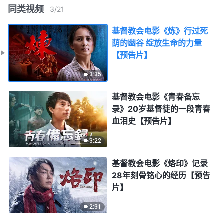
同类视频
3
/
21
基督教会电影《炼》行过死
荫的幽谷 绽放生命的力量
【预告片】
3:35
基督教会电影《青春备忘
录》20岁基督徒的一段青春
血泪史【预告片】
3:22
基督教会电影《烙印》记录
28年刻骨铭心的经历【预告
片】
2:31