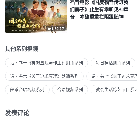
福音电影《国度福音传进我
们寨子》此生有幸听见神声
音 冲破重重拦阻跟随神
1:39:57
其他系列视频
话・卷一《神的显现与作工》朗诵系列
每日神话朗诵系列
话・卷六《关于追求真理》朗诵系列
话・卷七《关于追求真
舞蹈合唱视频系列
合唱视频系列
教会生活综艺节目系
发表评论