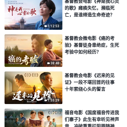
基督教会电影《神是我心灵
的歌》瘫痪失忆，濒临死
亡，是谁缔造生命奇迹？
1:12:53
基督教会微电影《癌的考
验》基督徒身患绝症，生死
考验中如何经历？
38:48
基督教会电影《迟来的见
证》一段不堪回首的往事
十年萦绕心头的誓言
1:55:29
福音电影《国度福音传进我
们寨子》此生有幸听见神声
音 冲破重重拦阻跟随神