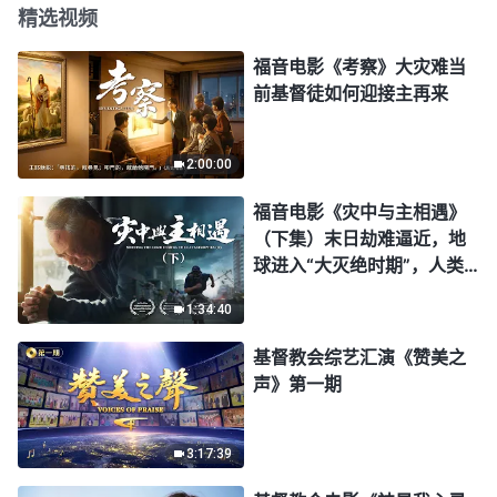
精选视频
福音电影《考察》大灾难当
前基督徒如何迎接主再来
2:00:00
福音电影《灾中与主相遇》
（下集）末日劫难逼近，地
球进入“大灭绝时期”，人类
进入倒计时，你准备好逃生
1:34:40
了吗？
基督教会综艺汇演《赞美之
声》第一期
3:17:39