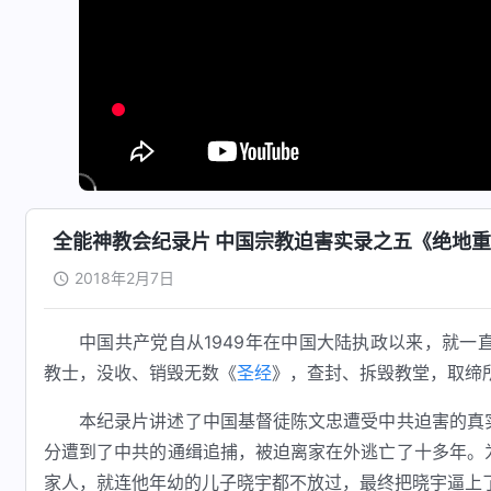
全能神教会纪录片 中国宗教迫害实录之五《绝地
2018年2月7日
中国共产党自从1949年在中国大陆执政以来，就
教士，没收、销毁无数《
圣经
》，查封、拆毁教堂，取缔
本纪录片讲述了中国基督徒陈文忠遭受中共迫害的真
分遭到了中共的通缉追捕，被迫离家在外逃亡了十多年。
家人，就连他年幼的儿子晓宇都不放过，最终把晓宇逼上