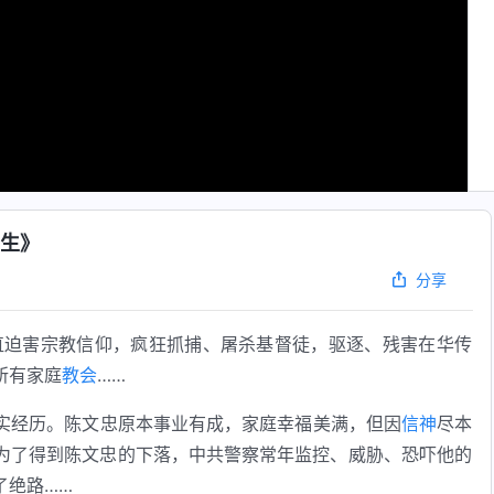
重生》
分享
一直迫害宗教信仰，疯狂抓捕、屠杀基督徒，驱逐、残害在华传
所有家庭
教会
……
实经历。陈文忠原本事业有成，家庭幸福美满，但因
信神
尽本
为了得到陈文忠的下落，中共警察常年监控、威胁、恐吓他的
了绝路……