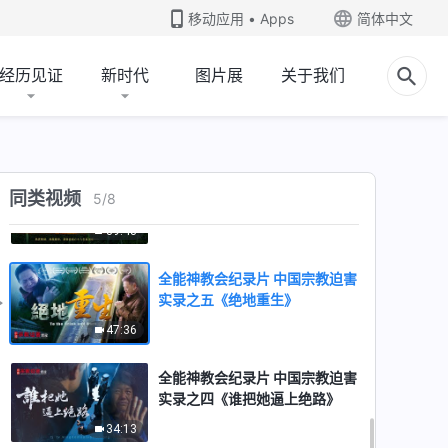
实录之八《血债》
移动应用 • Apps
简体中文
47:54
经历见证
新时代
图片展
关于我们
全能神教会纪录片 中国宗教迫害
实录之七《血泪青春》
49:18
全能神教会纪录片 中国宗教迫害
同类视频
5
/
8
实录之六《漫漫逃亡路》
39:43
全能神教会纪录片 中国宗教迫害
实录之五《绝地重生》
47:36
全能神教会纪录片 中国宗教迫害
实录之四《谁把她逼上绝路》
34:13