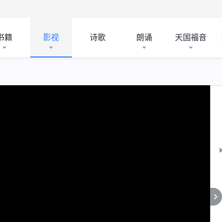
书籍
影视
诗歌
朗诵
天国福音