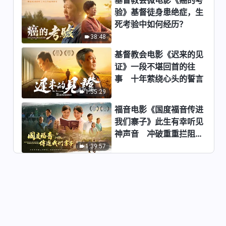
验》基督徒身患绝症，生
死考验中如何经历？
38:48
基督教会电影《迟来的见
证》一段不堪回首的往
事 十年萦绕心头的誓言
1:55:29
福音电影《国度福音传进
我们寨子》此生有幸听见
神声音 冲破重重拦阻跟
随神
1:39:57