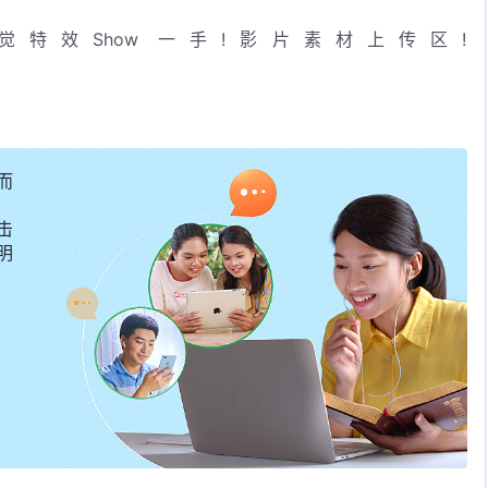
觉特效Show 一手!影片素材上传区!
4x9FqETfHJ3g
而
击
明