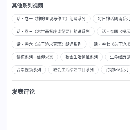
其他系列视频
话・卷一《神的显现与作工》朗诵系列
每日神话朗诵系
话・卷三《末世基督座谈纪要》朗诵系列
话・卷四《揭
话・卷六《关于追求真理》朗诵系列
话・卷七《关于追
讲道系列—信仰求真
教会生活见证系列
生命经历
合唱视频系列
教会生活综艺节目系列
诗歌MV系列
发表评论