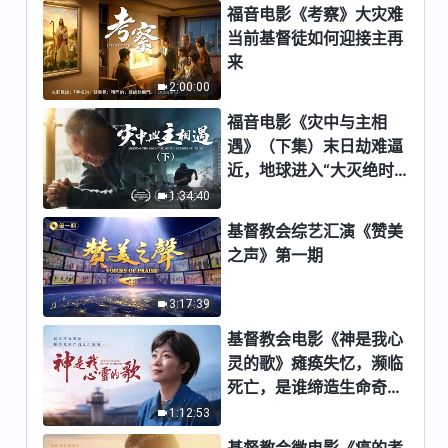
福音电影《考察》大灾难
当前基督徒如何迎接主再
来
2:00:00
福音电影《灾中与主相
遇》（下集）末日劫难逼
近，地球进入“大灭绝时
期”，人类进入倒计时，
1:34:40
你准备好逃生了吗？
基督教会综艺汇演《赞美
之声》第一期
3:17:39
基督教会电影《神是我心
灵的歌》瘫痪失忆，濒临
死亡，是谁缔造生命奇
迹？
1:12:53
基督教会微电影《癌的考