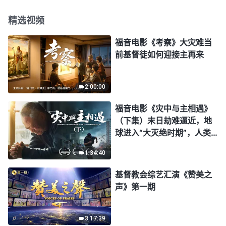
精选视频
福音电影《考察》大灾难当
前基督徒如何迎接主再来
2:00:00
福音电影《灾中与主相遇》
（下集）末日劫难逼近，地
球进入“大灭绝时期”，人类
进入倒计时，你准备好逃生
1:34:40
了吗？
基督教会综艺汇演《赞美之
声》第一期
3:17:39