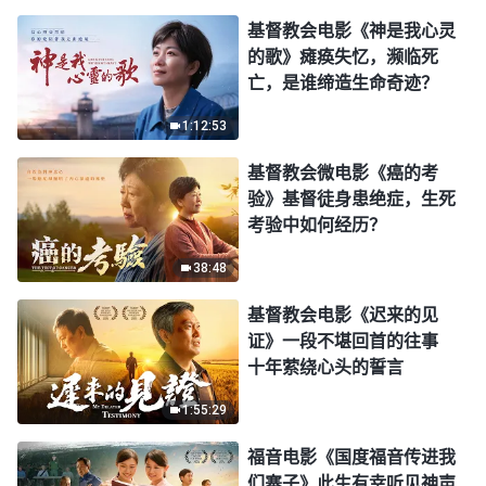
基督教会电影《神是我心灵
的歌》瘫痪失忆，濒临死
亡，是谁缔造生命奇迹？
1:12:53
基督教会微电影《癌的考
验》基督徒身患绝症，生死
考验中如何经历？
38:48
基督教会电影《迟来的见
证》一段不堪回首的往事
十年萦绕心头的誓言
1:55:29
福音电影《国度福音传进我
们寨子》此生有幸听见神声