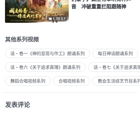
音 冲破重重拦阻跟随神
1:39:57
其他系列视频
话・卷一《神的显现与作工》朗诵系列
每日神话朗诵系列
话・卷六《关于追求真理》朗诵系列
话・卷七《关于追求真
舞蹈合唱视频系列
合唱视频系列
教会生活综艺节目系
发表评论