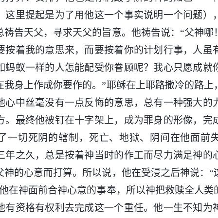
，这里提起是为了用他这一个事实说明一个问题）
总祷告天父，寻求天父的旨意。他祷告说：“父神哪
要按着我的意思来，而要按着你的计划行事，人虽
如蚂蚁一样的人怎能配受你眷顾呢？我心只愿成就
在我身上作成你要作的。”耶稣在上耶路撒冷的路上
他心中丝毫没有一点反悔的意思，总有一种强大的
方。最终他被钉在十字架上，成为罪身的形像，完
了一切死阴的辖制，死亡、地狱、阴间在他面前
三年之久，总是按着神当时的作工而尽力满足神的
父神的心意而打算。所以说，他在受浸之后神说：“
着他在神面前合神心意的事奉，所以神把救赎全人类
他有资格有权利去完成这一个重任。他一生不知为