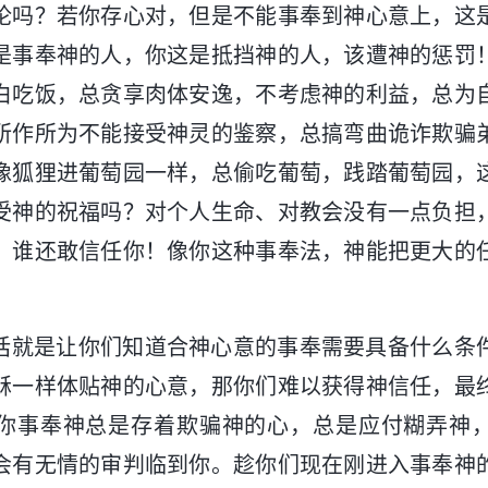
论吗？若你存心对，但是不能事奉到神心意上，这
是事奉神的人，你这是抵挡神的人，该遭神的惩罚
白吃饭，总贪享肉体安逸，不考虑神的利益，总为
所作所为不能接受神灵的鉴察，总搞弯曲诡诈欺骗
像狐狸进葡萄园一样，总偷吃葡萄，践踏葡萄园，
受神的祝福吗？对个人生命、对教会没有一点负担
，谁还敢信任你！像你这种事奉法，神能把更大的
话就是让你们知道合神心意的事奉需要具备什么条
稣一样体贴神的心意，那你们难以获得神信任，最
你事奉神总是存着欺骗神的心，总是应付糊弄神
会有无情的审判临到你。趁你们现在刚进入事奉神