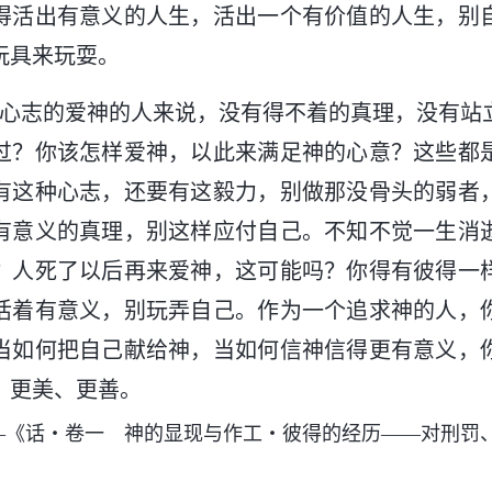
得活出有意义的人生，活出一个有价值的人生，别
玩具来玩耍。
有心志的爱神的人来说，没有得不着的真理，没有站
过？你该怎样爱神，以此来满足神的心意？这些都
有这种心志，还要有这毅力，别做那没骨头的弱者
有意义的真理，别这样应付自己。不知不觉一生消
？人死了以后再来爱神，这可能吗？你得有彼得一
活着有意义，别玩弄自己。作为一个追求神的人，
当如何把自己献给神，当如何信神信得更有意义，
、更美、更善。
—《话・卷一 神的显现与作工・彼得的经历——对刑罚