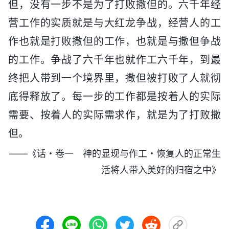
但，没有一步不是为了打败撒但的。六千年经
营工作的实质就是与大红龙争战，经营人的工
作也就是打败撒但的工作，也就是与撒但争战
的工作。争战了六千年也就作工六千年，到最
终把人带到一个境界里，撒但被打败了人就彻
底得释放了。每一步的工作都是按着人的实际
需要、按着人的实际需求作，就是为了打败撒
但。
——《话・卷一 神的显现与作工・恢复人的正常生
活将人带入美好的归宿之中》