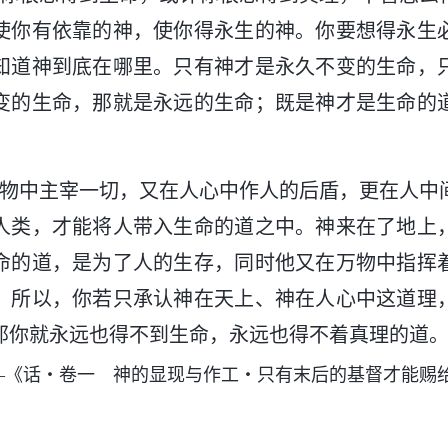
使你有依靠的神，使你得永生的神。你要想得永生
知道神到底在哪里。只有神才是永久不变的生命，
变的生命，那就是永远的生命；既是神才是生命的
万物中主宰一切，又在人心中作人的后盾，更在人中
人类，才能将人带入生命的道之中。神来在了地上
命的道，是为了人的生存，同时他又在万物中指挥
。所以，你若只承认神在天上、神在人心中这道理
那你就永远也得不到生命，永远也得不着真理的道
—《话・卷一 神的显现与作工・只有末后的基督才能赐