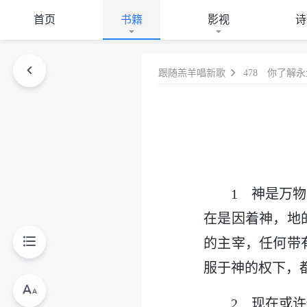
首页
书籍
影视
诗
跟随羔羊唱新歌
478 你了解
1 神是万
在是因着神，地
的主宰，任何带
服于神的权下，
2 现在或