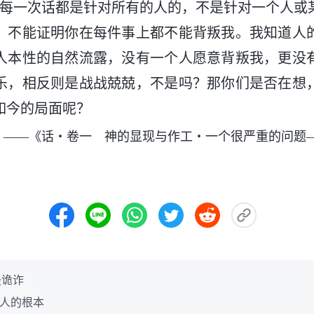
的每一次话都是针对所有的人的，不是针对一个人或
，不能证明你在每件事上都不能背叛我。我知道人
人本性的自然流露，没有一个人愿意背叛我，更没
乐，相反则是战战兢兢，不是吗？那你们是否在想
如今的局面呢？
——《话・卷一 神的显现与作工・一个很严重的问题
最诡诈
做人的根本