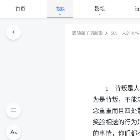
首页
书籍
影视
诗
跟随羔羊唱新歌
509 人的本
1 背叛是
为是背叛，不能
念重重而且四处
笑脸相送的行为
的事情，你们都