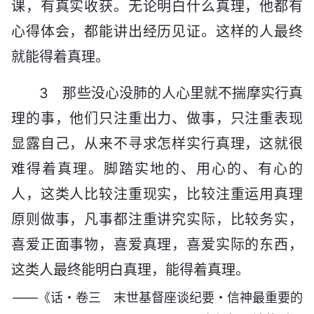
课，有真实收获。无论明白什么真理，他都有
心得体会，都能讲出经历见证。这样的人最终
就能得着真理。
3 那些没心没肺的人心里就不揣摩实行真
理的事，他们只注重出力、做事，只注重表现
显露自己，从来不寻求怎样实行真理，这就很
难得着真理。脚踏实地的、用心的、有心的
人，这类人比较注重现实，比较注重运用真理
原则做事，凡事都注重讲究实际，比较务实，
喜爱正面事物，喜爱真理，喜爱实际的东西，
这类人最终能明白真理，能得着真理。
——《话・卷三 末世基督座谈纪要・信神最重要的