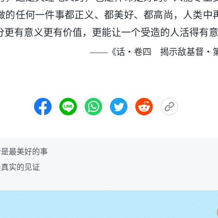
做的任何一件事都正义、都美好、都高尚，人类中
分更有意义更有价值，更能让一个受造的人活得有
——《话・卷四 揭示敌基督・
分是最美好的事
最真实的见证