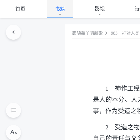
首页
书籍
影视
诗
跟随羔羊唱新歌
983 神对人
1 神作工
是人的本分。人
事，作为受造之
2 受造之
自己的责任与义