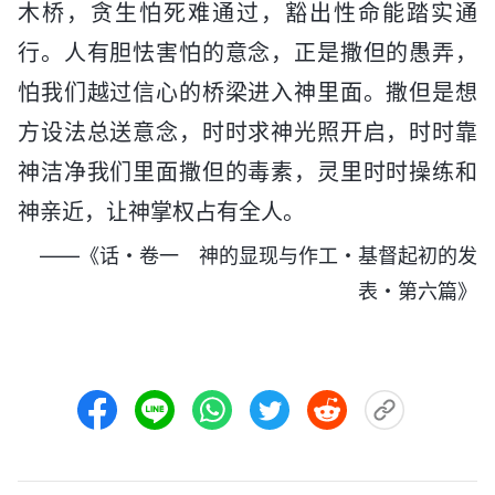
木桥，贪生怕死难通过，豁出性命能踏实通
行。人有胆怯害怕的意念，正是撒但的愚弄，
怕我们越过信心的桥梁进入神里面。撒但是想
方设法总送意念，时时求神光照开启，时时靠
神洁净我们里面撒但的毒素，灵里时时操练和
神亲近，让神掌权占有全人。
——《话・卷一 神的显现与作工・基督起初的发
表・第六篇》