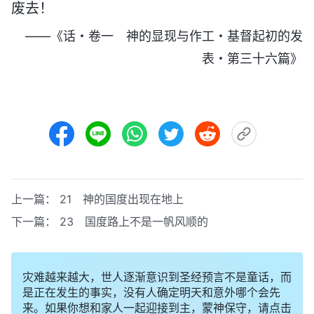
废去！
——《话・卷一 神的显现与作工・基督起初的发
表・第三十六篇》
上一篇：
21 神的国度出现在地上
下一篇：
23 国度路上不是一帆风顺的
灾难越来越大，世人逐渐意识到圣经预言不是童话，而
是正在发生的事实，没有人确定明天和意外哪个会先
来。如果你想和家人一起迎接到主，蒙神保守，请点击