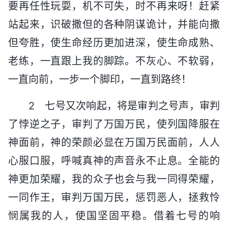
要再任性玩耍，机不可失，时不再来呀！赶紧
站起来，识破撒但的各种阴谋诡计，并能向撒
但夸胜，使生命经历更加进深，使生命成熟、
老练，一直跟上我的脚踪。不灰心、不软弱，
一直向前，一步一个脚印，一直到路终！
2 七号又次响起，将是审判之号声，审判
了悖逆之子，审判了万国万民，使列国降服在
神面前，神的荣颜必显在万国万民面前，人人
心服口服，呼喊真神的声音永不止息。全能的
神更加荣耀，我的众子也会与我一同得荣耀，
一同作王，审判万国万民，惩罚恶人，拯救怜
悯属我的人，使国坚固平稳。借着七号的响