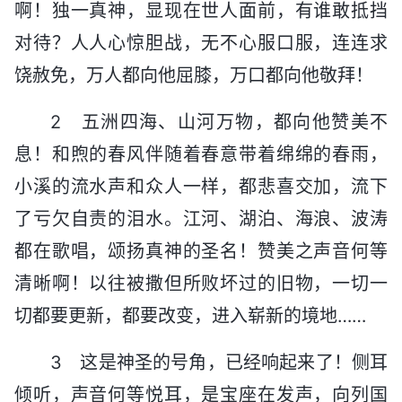
啊！独一真神，显现在世人面前，有谁敢抵挡
对待？人人心惊胆战，无不心服口服，连连求
饶赦免，万人都向他屈膝，万口都向他敬拜！
2 五洲四海、山河万物，都向他赞美不
息！和煦的春风伴随着春意带着绵绵的春雨，
小溪的流水声和众人一样，都悲喜交加，流下
了亏欠自责的泪水。江河、湖泊、海浪、波涛
都在歌唱，颂扬真神的圣名！赞美之声音何等
清晰啊！以往被撒但所败坏过的旧物，一切一
切都要更新，都要改变，进入崭新的境地……
3 这是神圣的号角，已经响起来了！侧耳
倾听，声音何等悦耳，是宝座在发声，向列国