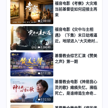
福音电影《考察》大灾难
教会综艺汇演《赞美之声》
5:23
当前基督徒如何迎接主再
来
基督教会合唱诗歌《神为人类创
2:00:00
造着更美的明天》｜2026基督
教会综艺汇演《赞美之声》
福音电影《灾中与主相
2:58
遇》（下集）末日劫难逼
近，地球进入“大灭绝时
各国人学中文朗诵中文神话语
期”，人类进入倒计时，
1:34:40
《只有末后的基督才能赐给人永
你准备好逃生了吗？
生的道》选段 合唱《神心最好
基督教会综艺汇演《赞美
13:38
不过》｜2026基督教会综艺汇
之声》第一期
演《赞美之声》
基督教会合唱诗歌《神在寻找你
的心你的灵》｜2026基督教会
3:17:39
综艺汇演《赞美之声》
6:05
基督教会电影《神是我心
灵的歌》瘫痪失忆，濒临
基督教会合唱诗歌《神的国度出
死亡，是谁缔造生命奇
现在地上》｜2026基督教会综
迹？
1:12:53
艺汇演《赞美之声》
5:28
基督教会微电影《癌的考