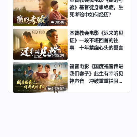
验》基督徒身患绝症，生
基督教会合唱诗歌《末世基督是
死考验中如何经历？
人进入国度的大门》
38:48
5:19
基督教会电影《迟来的见
基督教会合唱诗歌《得胜者之
证》一段不堪回首的往
歌》
事 十年萦绕心头的誓言
5:46
1:55:29
福音电影《国度福音传进
基督教会合唱诗歌《只有神才有
我们寨子》此生有幸听见
生命的道》
神声音 冲破重重拦阻跟
5:50
随神
1:39:57
基督教会合唱诗歌《神希望人能
追求真理剩存下来》
10:15
基督教会合唱诗歌《爱神的歌儿
唱不完》