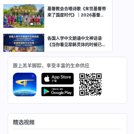
基督教会合唱诗歌《末世基督带
来了国度时代》｜2026基督教
会综艺汇演《赞美之声》
3:56
各国人学中文朗诵中文神话语
《当你看见耶稣灵体的时候已是
神重新更换天地的时候了》选
6:45
段 合唱《都来关注一下人类的
命运吧》｜2026基督教会综艺
跟上羔羊脚踪，享受丰富的生命供应
各国神选民中文合唱《只有神才
汇演《赞美之声》
有生命的道》｜2026基督教会
综艺汇演《赞美之声》
4:55
基督教会合唱诗歌《神对万国万
民的审判》｜2026基督教会综
艺汇演《赞美之声》
4:03
精选视频
基督教会合唱诗歌《神的名必在
外邦中被称为大》｜2026基督