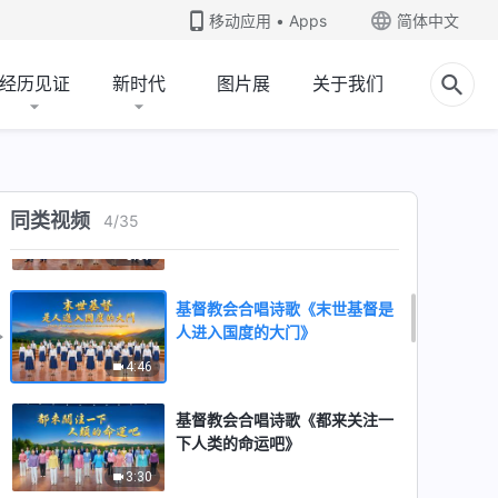
学习顺服的功课》
移动应用 • Apps
简体中文
5:50
经历见证
新时代
图片展
关于我们
基督教会合唱诗歌《因着神的拣
选我们蒙了拯救》
4:01
基督教会合唱诗歌《只有神才有
同类视频
4
/
35
生命的道》
5:07
基督教会合唱诗歌《末世基督是
人进入国度的大门》
4:46
基督教会合唱诗歌《都来关注一
下人类的命运吧》
3:30