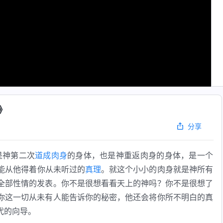
》
分享
是神第二次
道成肉身
的身体，也是神重返肉身的身体，是一个
能从他得着你从未听过的
真理
。就这个小小的肉身就是神所有
全部性情的发表。你不是很想看看天上的神吗？你不是很想了
你这一切从未有人能告诉你的秘密，他还会将你所不明白的真
代的向导。