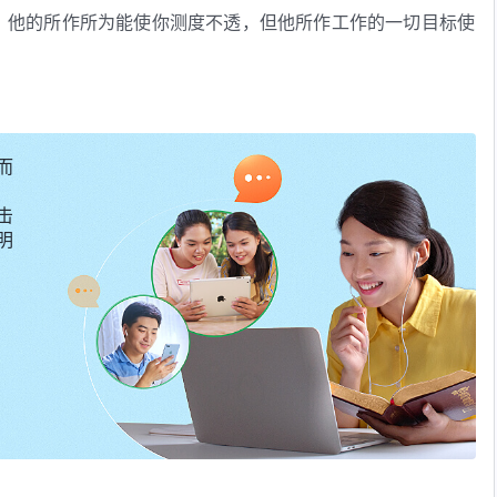
，他的所作所为能使你测度不透，但他所作工作的一切目标使
代表神在末世的心意，他代表神在末世对人类的顾念。虽然你
火焰，虽然你不能受到他铁杖的管制，但你能从他的说话中听
看见神的智慧所在，更领略神对全人类的顾念之情。
・卷一 神的显现与作工・你知道吗？神在人中间作了很大的事》
而
击
明