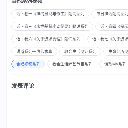
其他系列视频
话・卷一《神的显现与作工》朗诵系列
每日神话朗诵系
话・卷三《末世基督座谈纪要》朗诵系列
话・卷四《揭
话・卷六《关于追求真理》朗诵系列
话・卷七《关于追
讲道系列—信仰求真
教会生活见证系列
生命经历
合唱视频系列
教会生活综艺节目系列
诗歌MV系列
发表评论