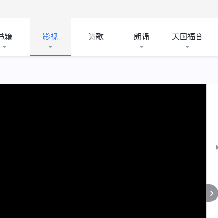
书籍
影视
诗歌
朗诵
天国福音