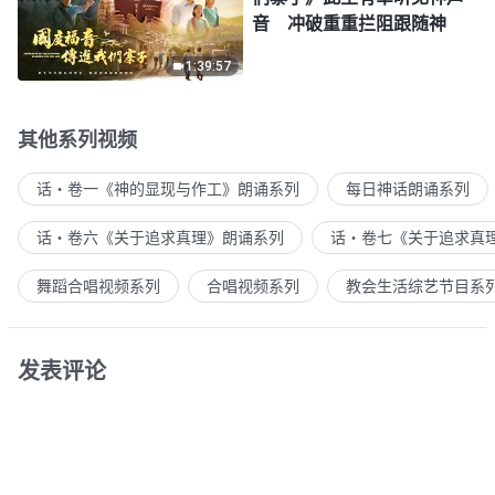
音 冲破重重拦阻跟随神
1:39:57
其他系列视频
话・卷一《神的显现与作工》朗诵系列
每日神话朗诵系列
话・卷六《关于追求真理》朗诵系列
话・卷七《关于追求真
舞蹈合唱视频系列
合唱视频系列
教会生活综艺节目系
发表评论