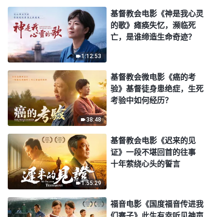
基督教会电影《神是我心灵
的歌》瘫痪失忆，濒临死
亡，是谁缔造生命奇迹？
1:12:53
基督教会微电影《癌的考
验》基督徒身患绝症，生死
考验中如何经历？
38:48
基督教会电影《迟来的见
证》一段不堪回首的往事
十年萦绕心头的誓言
1:55:29
福音电影《国度福音传进我
们寨子》此生有幸听见神声