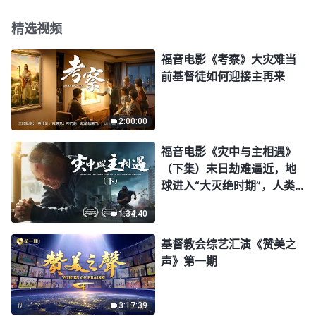
精选视频
福音电影《考察》大灾难当
前基督徒如何迎接主再来
2:00:00
福音电影《灾中与主相遇》
（下集）末日劫难逼近，地
球进入“大灭绝时期”，人类
进入倒计时，你准备好逃生
1:34:40
了吗？
基督教会综艺汇演《赞美之
声》第一期
3:17:39