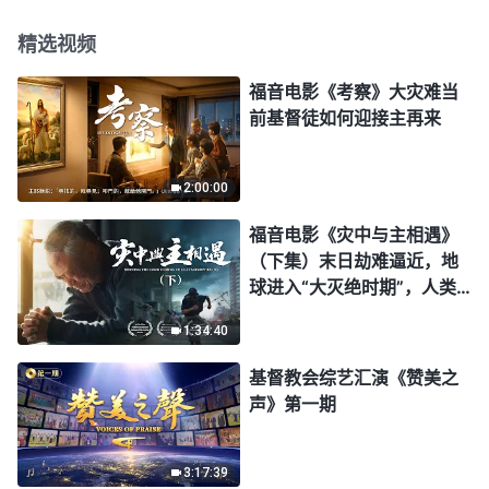
精选视频
福音电影《考察》大灾难当
前基督徒如何迎接主再来
2:00:00
福音电影《灾中与主相遇》
（下集）末日劫难逼近，地
球进入“大灭绝时期”，人类
进入倒计时，你准备好逃生
1:34:40
了吗？
基督教会综艺汇演《赞美之
声》第一期
3:17:39