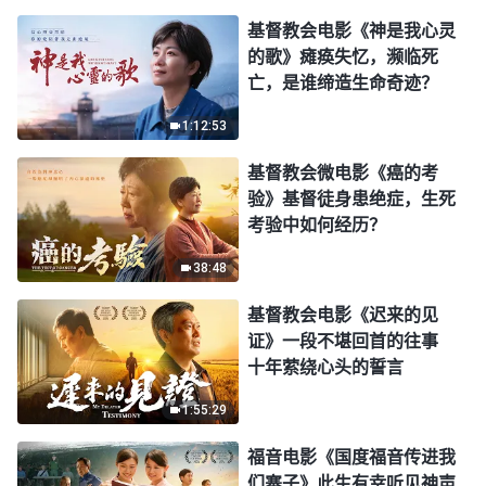
基督教会电影《神是我心灵
的歌》瘫痪失忆，濒临死
亡，是谁缔造生命奇迹？
1:12:53
基督教会微电影《癌的考
验》基督徒身患绝症，生死
考验中如何经历？
38:48
基督教会电影《迟来的见
证》一段不堪回首的往事
十年萦绕心头的誓言
1:55:29
福音电影《国度福音传进我
们寨子》此生有幸听见神声