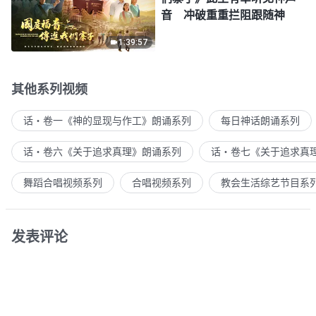
音 冲破重重拦阻跟随神
1:39:57
其他系列视频
话・卷一《神的显现与作工》朗诵系列
每日神话朗诵系列
话・卷六《关于追求真理》朗诵系列
话・卷七《关于追求真
舞蹈合唱视频系列
合唱视频系列
教会生活综艺节目系
发表评论