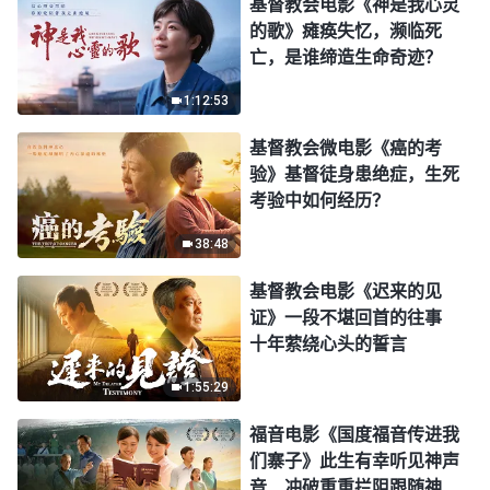
基督教会电影《神是我心灵
的歌》瘫痪失忆，濒临死
亡，是谁缔造生命奇迹？
1:12:53
基督教会微电影《癌的考
验》基督徒身患绝症，生死
考验中如何经历？
38:48
基督教会电影《迟来的见
证》一段不堪回首的往事
十年萦绕心头的誓言
1:55:29
福音电影《国度福音传进我
们寨子》此生有幸听见神声
音 冲破重重拦阻跟随神