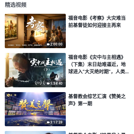
精选视频
福音电影《考察》大灾难当
前基督徒如何迎接主再来
2:00:00
福音电影《灾中与主相遇》
（下集）末日劫难逼近，地
球进入“大灭绝时期”，人类
进入倒计时，你准备好逃生
1:34:40
了吗？
基督教会综艺汇演《赞美之
声》第一期
3:17:39