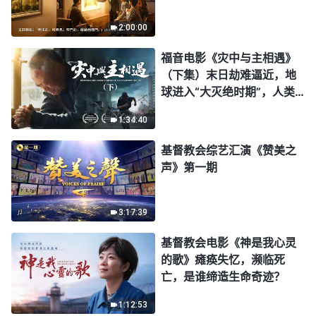
2:00:00
福音电影《灾中与主相遇》
（下集）末日劫难逼近，地
球进入“大灭绝时期”，人类
进入倒计时，你准备好逃生
1:34:40
了吗？
基督教会综艺汇演《赞美之
声》第一期
3:17:39
基督教会电影《神是我心灵
的歌》瘫痪失忆，濒临死
亡，是谁缔造生命奇迹？
1:12:53