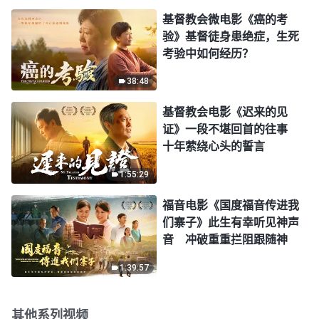
基督教会微电影《癌的考
验》基督徒身患绝症，生死
考验中如何经历？
38:48
基督教会电影《迟来的见
证》一段不堪回首的往事
十年萦绕心头的誓言
1:55:29
福音电影《国度福音传进我
们寨子》此生有幸听见神声
音 冲破重重拦阻跟随神
1:39:57
其他系列视频