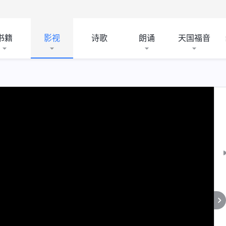
书籍
影视
诗歌
朗诵
天国福音