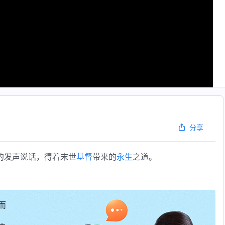
分享
的发声说话，得着末世
基督
带来的
永生
之道。
而