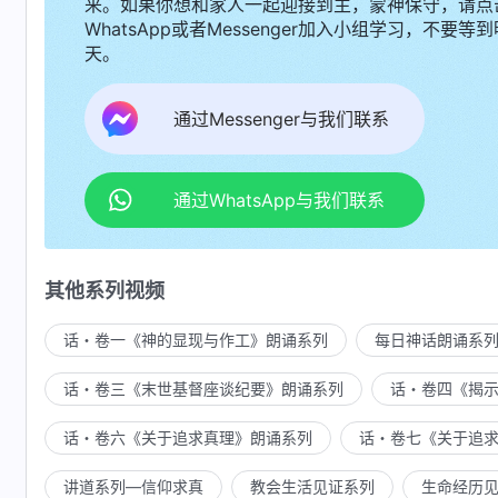
来。如果你想和家人一起迎接到主，蒙神保守，请点
WhatsApp或者Messenger加入小组学习，不要等到
天。
通过Messenger与我们联系
通过WhatsApp与我们联系
其他系列视频
话・卷一《神的显现与作工》朗诵系列
每日神话朗诵系
话・卷三《末世基督座谈纪要》朗诵系列
话・卷四《揭
话・卷六《关于追求真理》朗诵系列
话・卷七《关于追
讲道系列—信仰求真
教会生活见证系列
生命经历