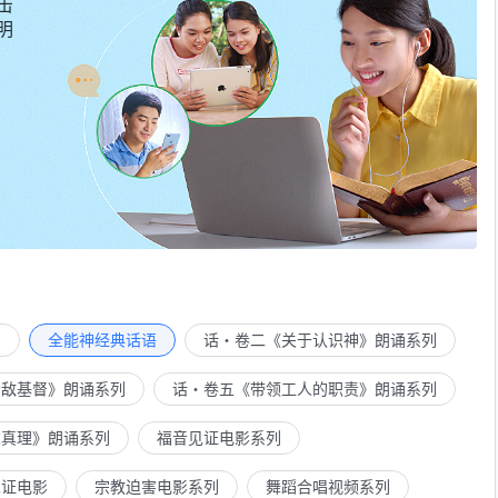
击
明
列
全能神经典话语
话・卷二《关于认识神》朗诵系列
示敌基督》朗诵系列
话・卷五《带领工人的职责》朗诵系列
求真理》朗诵系列
福音见证电影系列
见证电影
宗教迫害电影系列
舞蹈合唱视频系列