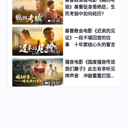
验》基督徒身患绝症，生
全能神经典话语《关于认识神的
死考验中如何经历？
话语》选段546-548
38:48
7:15
基督教会电影《迟来的见
全能神经典话语《关于认识神的
证》一段不堪回首的往
话语》选段549-550
事 十年萦绕心头的誓言
12:36
1:55:29
福音电影《国度福音传进
全能神经典话语《关于认识神的
我们寨子》此生有幸听见
话语》选段551
神声音 冲破重重拦阻跟
4:39
随神
1:39:57
全能神经典话语《关于认识神的
话语》选段552-553
11:17
全能神经典话语《关于认识神的
话语》选段554-555