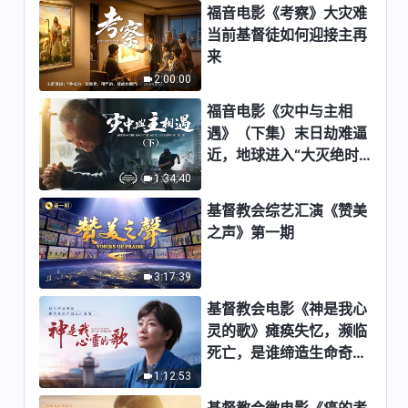
福音电影《考察》大灾难
6:42
当前基督徒如何迎接主再
来
全能神经典话语《关于认识神的
2:00:00
话语》选段541
福音电影《灾中与主相
6:00
遇》（下集）末日劫难逼
近，地球进入“大灭绝时
全能神经典话语《关于认识神的
期”，人类进入倒计时，
1:34:40
话语》选段542-543
你准备好逃生了吗？
基督教会综艺汇演《赞美
6:51
之声》第一期
全能神经典话语《关于认识神的
话语》选段544
3:17:39
5:33
基督教会电影《神是我心
灵的歌》瘫痪失忆，濒临
全能神经典话语《关于认识神的
死亡，是谁缔造生命奇
话语》选段545
迹？
1:12:53
8:17
基督教会微电影《癌的考