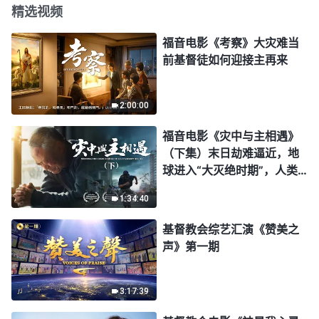
精选视频
福音电影《考察》大灾难当
前基督徒如何迎接主再来
2:00:00
福音电影《灾中与主相遇》
（下集）末日劫难逼近，地
球进入“大灭绝时期”，人类
进入倒计时，你准备好逃生
1:34:40
了吗？
基督教会综艺汇演《赞美之
声》第一期
3:17:39