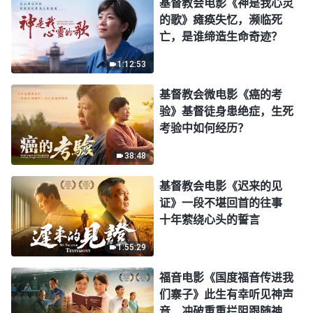
基督教会电影《神是我心灵
的歌》瘫痪失忆，濒临死
亡，是谁缔造生命奇迹？
1:12:53
基督教会微电影《癌的考
验》基督徒身患绝症，生死
考验中如何经历？
38:48
基督教会电影《迟来的见
证》一段不堪回首的往事
十年萦绕心头的誓言
1:55:29
福音电影《国度福音传进我
们寨子》此生有幸听见神声
音 冲破重重拦阻跟随神