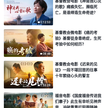
基督教会电影《神是我心灵
的歌》瘫痪失忆，濒临死
亡，是谁缔造生命奇迹？
1:12:53
基督教会微电影《癌的考
验》基督徒身患绝症，生死
考验中如何经历？
38:48
基督教会电影《迟来的见
证》一段不堪回首的往事
十年萦绕心头的誓言
1:55:29
福音电影《国度福音传进我
们寨子》此生有幸听见神声
音 冲破重重拦阻跟随神