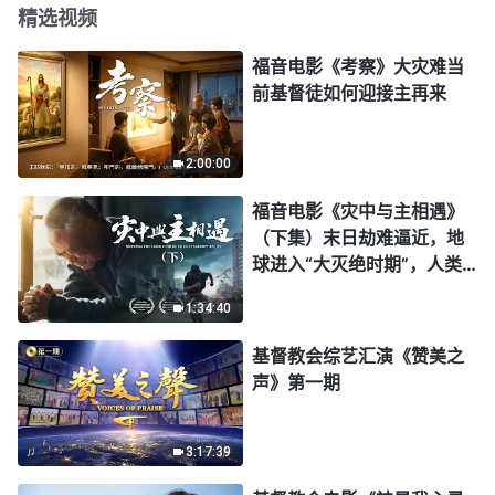
精选视频
福音电影《考察》大灾难当
前基督徒如何迎接主再来
2:00:00
福音电影《灾中与主相遇》
（下集）末日劫难逼近，地
球进入“大灭绝时期”，人类
进入倒计时，你准备好逃生
1:34:40
了吗？
基督教会综艺汇演《赞美之
声》第一期
3:17:39