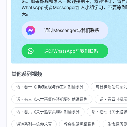
来。如果你想和家人一起迎接到主，蒙神保守，请点
WhatsApp或者Messenger加入小组学习，不要等到
天。
通过Messenger与我们联系
通过WhatsApp与我们联系
其他系列视频
话・卷一《神的显现与作工》朗诵系列
每日神话朗诵系
话・卷三《末世基督座谈纪要》朗诵系列
话・卷四《揭
话・卷六《关于追求真理》朗诵系列
话・卷七《关于追
讲道系列—信仰求真
教会生活见证系列
生命经历