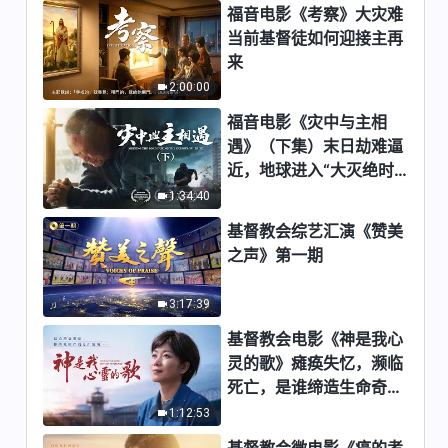
福音电影《考察》大灾难
当前基督徒如何迎接主再
来
2:00:00
福音电影《灾中与主相
遇》（下集）末日劫难逼
近，地球进入“大灭绝时
期”，人类进入倒计时，
1:34:40
你准备好逃生了吗？
基督教会综艺汇演《赞美
之声》第一期
3:17:39
基督教会电影《神是我心
灵的歌》瘫痪失忆，濒临
死亡，是谁缔造生命奇
迹？
1:12:53
基督教会微电影《癌的考