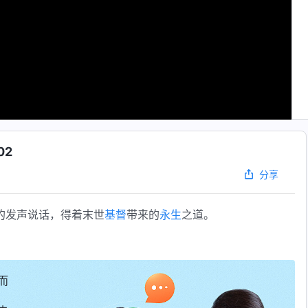
02
分享
的发声说话，得着末世
基督
带来的
永生
之道。
而