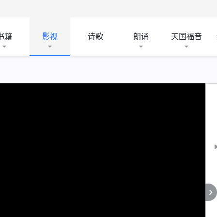
书籍
影视
诗歌
朗诵
天国福音