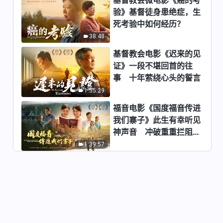
验》基督徒身患绝症，生
死考验中如何经历？
38:48
基督教会电影《迟来的见
证》一段不堪回首的往
事 十年萦绕心头的誓言
1:55:29
福音电影《国度福音传进
我们寨子》此生有幸听见
神声音 冲破重重拦阻跟
随神
1:39:57