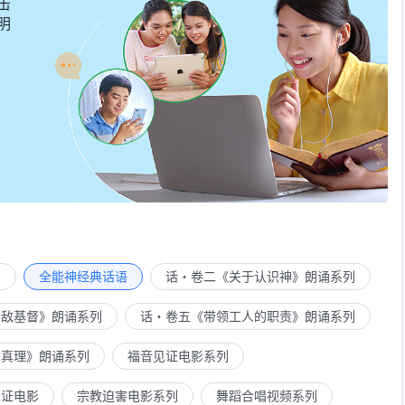
击
明
列
全能神经典话语
话・卷二《关于认识神》朗诵系列
示敌基督》朗诵系列
话・卷五《带领工人的职责》朗诵系列
求真理》朗诵系列
福音见证电影系列
见证电影
宗教迫害电影系列
舞蹈合唱视频系列