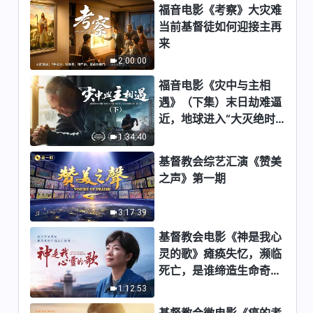
福音电影《考察》大灾难
当前基督徒如何迎接主再
来
2:00:00
福音电影《灾中与主相
遇》（下集）末日劫难逼
近，地球进入“大灭绝时
期”，人类进入倒计时，
1:34:40
你准备好逃生了吗？
基督教会综艺汇演《赞美
之声》第一期
3:17:39
基督教会电影《神是我心
灵的歌》瘫痪失忆，濒临
死亡，是谁缔造生命奇
迹？
1:12:53
基督教会微电影《癌的考