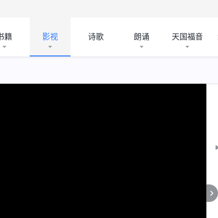
书籍
影视
诗歌
朗诵
天国福音