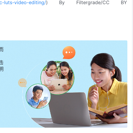
c-luts-video-editing/
) By Filtergrade/CC BY
而
击
明