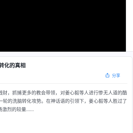
转化的真相
分享
钱财，抓捕更多的教会带领，对姜心毅等人进行惨无人道的酷
一轮的洗脑转化攻势。在神话语的引领下，姜心毅等人胜过了
场激烈的较量……