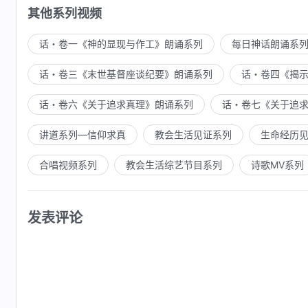
其他系列视频
话・卷一《神的显现与作工》朗诵系列
每日神话朗诵系
话・卷三《末世基督座谈纪要》朗诵系列
话・卷四《揭
话・卷六《关于追求真理》朗诵系列
话・卷七《关于追
讲道系列—信仰求真
教会生活见证系列
生命经历
合唱视频系列
教会生活综艺节目系列
诗歌MV系列
发表评论