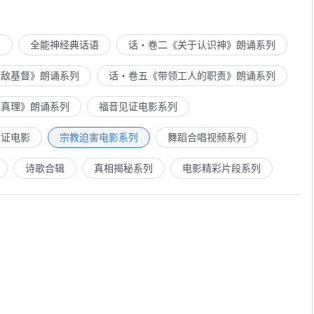
列
全能神经典话语
话・卷二《关于认识神》朗诵系列
示敌基督》朗诵系列
话・卷五《带领工人的职责》朗诵系列
求真理》朗诵系列
福音见证电影系列
见证电影
宗教迫害电影系列
舞蹈合唱视频系列
诗歌合辑
真相揭秘系列
电影精彩片段系列