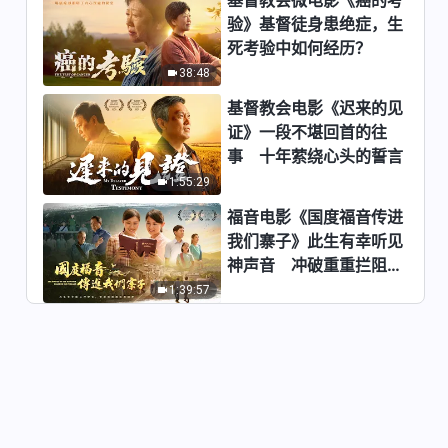
验》基督徒身患绝症，生
死考验中如何经历？
38:48
基督教会电影《迟来的见
证》一段不堪回首的往
事 十年萦绕心头的誓言
1:55:29
福音电影《国度福音传进
我们寨子》此生有幸听见
神声音 冲破重重拦阻跟
随神
1:39:57