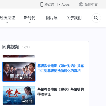
力量》
移动应用 • Apps
简体中文
42:17
经历见证
新时代
图片展
关于我们
基督教会电影《死后余生》一名
老年基督徒死里复活的见证
1:08:07
基督教会电影《赤色家教》基督
同类视频
12
/
17
徒信神为何遭逼迫
2:33:48
基督教会电影《如此对话》揭露
中共对基督徒洗脑转化的真相
2:16:27
基督教会电影《寒冬》基督徒的
得胜见证
52:12