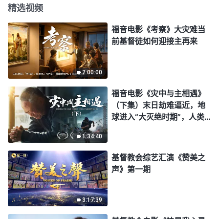
精选视频
福音电影《考察》大灾难当
前基督徒如何迎接主再来
2:00:00
福音电影《灾中与主相遇》
（下集）末日劫难逼近，地
球进入“大灭绝时期”，人类
进入倒计时，你准备好逃生
1:34:40
了吗？
基督教会综艺汇演《赞美之
声》第一期
3:17:39