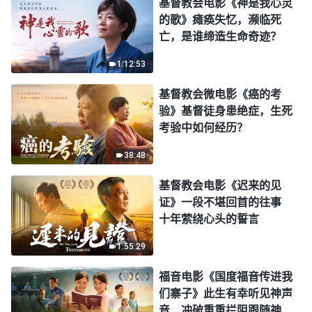
基督教会电影《神是我心灵
的歌》瘫痪失忆，濒临死
亡，是谁缔造生命奇迹？
1:12:53
基督教会微电影《癌的考
验》基督徒身患绝症，生死
考验中如何经历？
38:48
基督教会电影《迟来的见
证》一段不堪回首的往事
十年萦绕心头的誓言
1:55:29
福音电影《国度福音传进我
们寨子》此生有幸听见神声
音 冲破重重拦阻跟随神