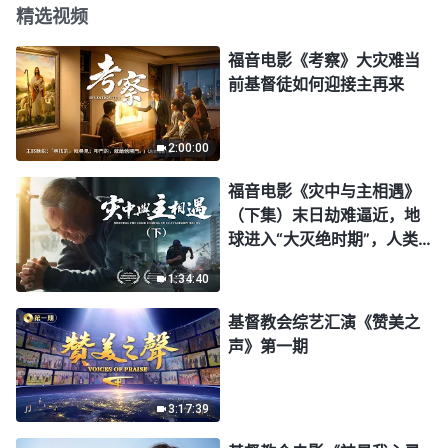
精选视频
福音电影《考察》大灾难当
前基督徒如何迎接主再来
2:00:00
福音电影《灾中与主相遇》
（下集）末日劫难逼近，地
球进入“大灭绝时期”，人类
进入倒计时，你准备好逃生
1:34:40
了吗？
基督教会综艺汇演《赞美之
声》第一期
3:17:39