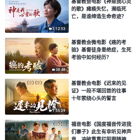
基督教会电影《神是我心灵
的歌》瘫痪失忆，濒临死
亡，是谁缔造生命奇迹？
1:12:53
基督教会微电影《癌的考
验》基督徒身患绝症，生死
考验中如何经历？
38:48
基督教会电影《迟来的见
证》一段不堪回首的往事
十年萦绕心头的誓言
1:55:29
福音电影《国度福音传进我
们寨子》此生有幸听见神声
音 冲破重重拦阻跟随神