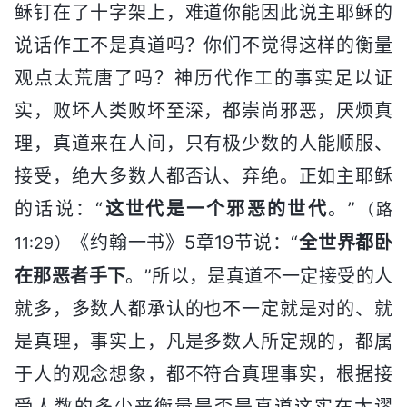
稣钉在了十字架上，难道你能因此说主耶稣的
说话作工不是真道吗？你们不觉得这样的衡量
观点太荒唐了吗？神历代作工的事实足以证
实，败坏人类败坏至深，都崇尚邪恶，厌烦真
理，真道来在人间，只有极少数的人能顺服、
接受，绝大多数人都否认、弃绝。正如主耶稣
的话说：“
这世代是一个邪恶的世代
。”
（路
《约翰一书》5章19节说：“
全世界都卧
11:29）
在那恶者手下
。”所以，是真道不一定接受的人
就多，多数人都承认的也不一定就是对的、就
是真理，事实上，凡是多数人所定规的，都属
于人的观念想象，都不符合真理事实，根据接
受人数的多少来衡量是否是真道这实在太谬