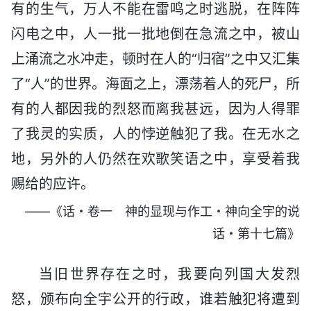
有的生气，万人不能在雷鸣之时逃脱，在阵阵
闪电之中，人一批一批地倒在急流之中，被山
上涌流之水冲走，顿时在人的“归宿”之中又汇集
了“人”的世界。海面之上，漂荡着人的死尸，所
有的人都因我的烈怒而离我甚远，因为人得罪
了我灵的实质，人的悖逆触犯了我。在无水之
地，另外的人仍然在欢歌笑语之中，享受着我
赐给的应许。
——《话・卷一 神的显现与作工・神向全宇的说
话・第十七篇》
当旧世界存在之时，我要向列国大发烈
怒，颁布向全宇公开的行政，谁若触犯将遭到