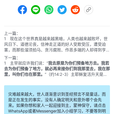
上一篇：
1 现在这个世界真是越来越黑暗，人类也越来越败坏，世
风日下、道德沦丧，信神走正道的好人受欺受压，遭受迫
害，而那些溜须拍马、贪污腐败、作恶多端的人却得到亨
通。请问：世界为什么这么黑暗邪恶？人类败坏到顶点，是
下一篇：
不是就该被神毁灭了？
1 主早就应许我们说：“
我去原是为你们预备地方去。我若
去为你们预备了地方，就必再来接你们到我那里去，我在那
里，叫你们也在那里。
”
（约14:2-3）
主耶稣复活升天是给
我们预备地方去了，那主给我们预备的地方应该在天上，而
你们却见证主耶稣回来了，在地上建立了神的国度。这我就
不明白了，天国到底是在天上还是在地上啊？
灾难越来越大，世人逐渐意识到圣经预言不是童话，而
是正在发生的事实，没有人确定明天和意外哪个会先
来。如果你想和家人一起迎接到主，蒙神保守，请点击
WhatsApp或者Messenger加入小组学习，不要等到明