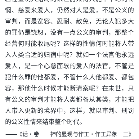
悯、慈爱来爱人，仍然对人是爱，不是公义的
审判，而是宽容、忍耐、赦免，无论人犯多大
的罪仍是饶恕，没有一点公义的审判，那整个
经营何时能收尾呢？这样的性情何时能将人带
入人类合适的归宿中呢？就如一个法官他永远
爱人，是一个心慈面软的爱人的法官，不管是
犯什么罪的他都爱，不管什么人他都爱、都包
容，那他什么时候才能断清案呢？在末世，只
有公义的审判才能将人类都各从其类，才能把
人带入更新的境界中，这样，就以审判、刑罚
的公义性情来结束整个时代。
——《话・卷一 神的显现与作工・作工异象 三》