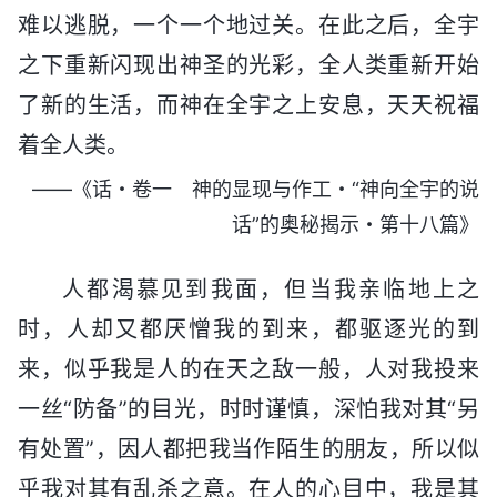
难以逃脱，一个一个地过关。在此之后，全宇
之下重新闪现出神圣的光彩，全人类重新开始
了新的生活，而神在全宇之上安息，天天祝福
着全人类。
——《话・卷一 神的显现与作工・“神向全宇的说
话”的奥秘揭示・第十八篇》
人都渴慕见到我面，但当我亲临地上之
时，人却又都厌憎我的到来，都驱逐光的到
来，似乎我是人的在天之敌一般，人对我投来
一丝“防备”的目光，时时谨慎，深怕我对其“另
有处置”，因人都把我当作陌生的朋友，所以似
乎我对其有乱杀之意。在人的心目中，我是其