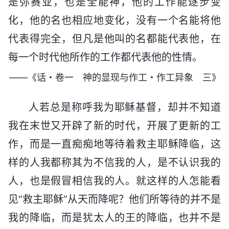
是弥赛亚，也是全能神，他的工作能逐步变
化，他的名也相应地变化，没有一个名能将他
代表得完全，但凡是他叫的名都能代表他，在
每一个时代他所作的工作都代表他的性情。
——《话・卷一 神的显现与作工・作工异象 三》
人若总是称呼我为耶稣基督，却并不知道
我在末世又开辟了新的时代，开展了更新的工
作，而是一直痴痴地等待着救主耶稣降临，这
样的人我都称其为不信我的人，是不认识我的
人，也是假冒相信我的人。就这样的人怎能看
见“救主耶稣”从天而降呢？他们所等待的并不是
我的降临，而是犹太人的王的降临，也并不是