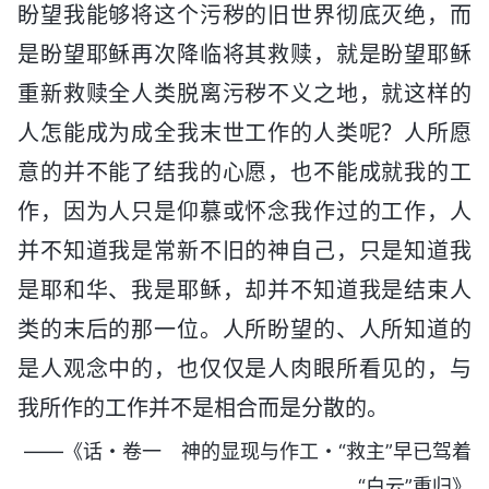
盼望我能够将这个污秽的旧世界彻底灭绝，而
是盼望耶稣再次降临将其救赎，就是盼望耶稣
重新救赎全人类脱离污秽不义之地，就这样的
人怎能成为成全我末世工作的人类呢？人所愿
意的并不能了结我的心愿，也不能成就我的工
作，因为人只是仰慕或怀念我作过的工作，人
并不知道我是常新不旧的神自己，只是知道我
是耶和华、我是耶稣，却并不知道我是结束人
类的末后的那一位。人所盼望的、人所知道的
是人观念中的，也仅仅是人肉眼所看见的，与
我所作的工作并不是相合而是分散的。
——《话・卷一 神的显现与作工・“救主”早已驾着
“白云”重归》