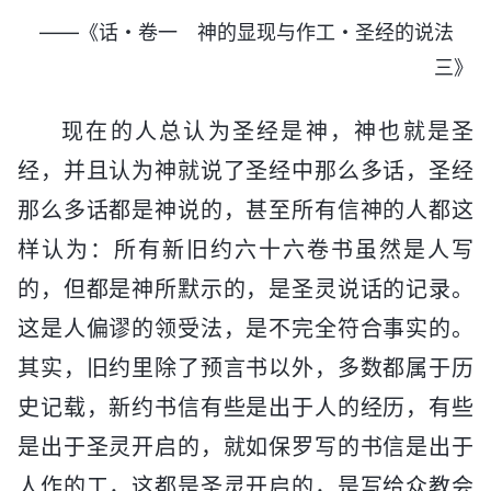
——《话・卷一 神的显现与作工・圣经的说法
三》
现在的人总认为圣经是神，神也就是圣
经，并且认为神就说了圣经中那么多话，圣经
那么多话都是神说的，甚至所有信神的人都这
样认为：所有新旧约六十六卷书虽然是人写
的，但都是神所默示的，是圣灵说话的记录。
这是人偏谬的领受法，是不完全符合事实的。
其实，旧约里除了预言书以外，多数都属于历
史记载，新约书信有些是出于人的经历，有些
是出于圣灵开启的，就如保罗写的书信是出于
人作的工，这都是圣灵开启的，是写给众教会