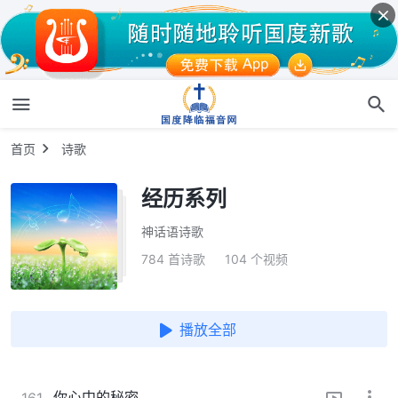
首页
诗歌
经历系列
神话语诗歌
784 首诗歌
104 个视频
播放全部
你心中的秘密
161