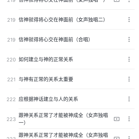
信神就得将心交在神面前（女声独唱二）
219
信神就得将心交在神面前（合唱）
219
如何建立与神的正常关系
220
与神有正常的关系太重要
221
应根据神话建立与人的关系
222
跟神关系正常了才能被神成全（女声独唱
223
一）
跟神关系正常了才能被神成全（女声独唱
223