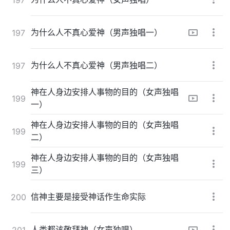
为什么人不真心爱神（男声独唱一）
197
为什么人不真心爱神（男声独唱二）
197
神在人身边安排人事物的目的（女声独唱
199
一）
神在人身边安排人事物的目的（女声独唱
199
二）
神在人身边安排人事物的目的（女声独唱
199
三）
信神主要是接受神话作生命实际
200
人类都该敬拜神（女声独唱）
201