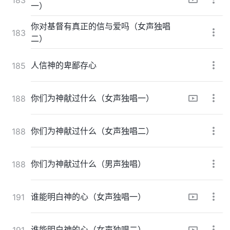
一）
你对基督有真正的信与爱吗（女声独唱
183
二）
人信神的卑鄙存心
185
你们为神献过什么（女声独唱一）
188
你们为神献过什么（女声独唱二）
188
你们为神献过什么（男声独唱）
188
谁能明白神的心（女声独唱一）
191
谁能明白神的心（女声独唱二）
191