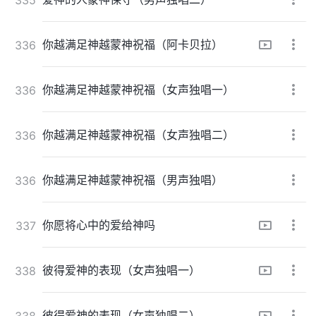
你越满足神越蒙神祝福（阿卡贝拉）
336
你越满足神越蒙神祝福（女声独唱一）
336
你越满足神越蒙神祝福（女声独唱二）
336
你越满足神越蒙神祝福（男声独唱）
336
你愿将心中的爱给神吗
337
彼得爱神的表现（女声独唱一）
338
彼得爱神的表现（女声独唱二）
338