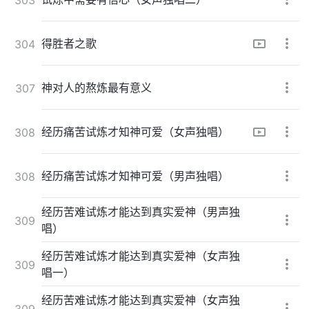
得胜者之歌
304
神对人的熬炼最有意义
307
经历痛苦试炼才知神可爱（女声独唱）
308
经历痛苦试炼才知神可爱（男声独唱）
308
经历苦难试炼才能达到真实爱神（男声独
309
唱）
经历苦难试炼才能达到真实爱神（女声独
309
唱一）
经历苦难试炼才能达到真实爱神（女声独
309