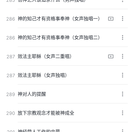
神的知己才有资格事奉神（女声独唱一）
286
神的知己才有资格事奉神（女声独唱二）
286
效法主耶稣（女声二重唱）
287
效法主耶稣（女声独唱）
287
神对人的提醒
289
放下宗教观念才能被神成全
290
神经营人工作的内幕
291