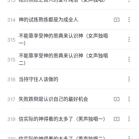
神的试炼熬炼都是为成全人
314
不能靠享受神的恩典来认识神（女声独唱
315
一）
不能靠享受神的恩典来认识神（女声独唱
315
二）
当持守住人该做的
316
失败跌倒是认识自己的最好机会
317
信实际的神得着的太多了（男声独唱一）
319
信实际的神得着的太多了（男声独唱二）
319