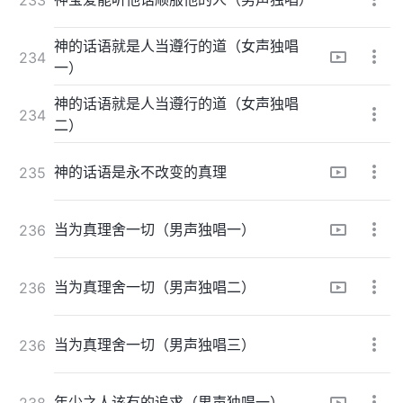
神的话语就是人当遵行的道（女声独唱
234
一）
神的话语就是人当遵行的道（女声独唱
234
二）
神的话语是永不改变的真理
235
当为真理舍一切（男声独唱一）
236
当为真理舍一切（男声独唱二）
236
当为真理舍一切（男声独唱三）
236
年少之人该有的追求（男声独唱一）
238