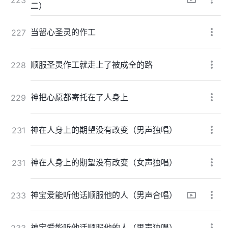
二）
当留心圣灵的作工
227
顺服圣灵作工就走上了被成全的路
228
神把心愿都寄托在了人身上
229
神在人身上的期望没有改变（男声独唱）
231
神在人身上的期望没有改变（女声独唱）
231
神宝爱能听他话顺服他的人（男声合唱）
233
神宝爱能听他话顺服他的人（男声独唱）
233