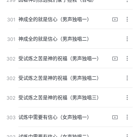
神成全的就是信心（男声独唱一）
301
神成全的就是信心（男声独唱二）
301
受试炼之苦是神的祝福（男声独唱一）
302
受试炼之苦是神的祝福（男声独唱二）
302
受试炼之苦是神的祝福（男声独唱三）
302
试炼中需要有信心（女声独唱一）
303
试炼中需要有信心（女声独唱二）
303