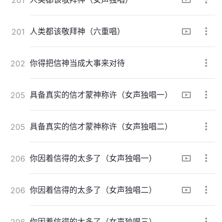
人类都该敬拜神（六重唱）
201
你得把信神当成大事来对待
202
具备真实的信才蒙神称许（女声独唱一）
205
具备真实的信才蒙神称许（女声独唱二）
205
你因着信得的太多了（女声独唱一）
206
你因着信得的太多了（女声独唱二）
206
你因着信得的太多了（女声独唱三）
206