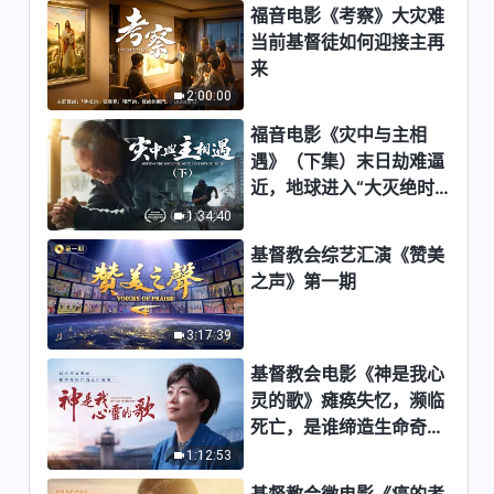
福音电影《考察》大灾难
艺汇演《赞美之声》
4:03
当前基督徒如何迎接主再
来
基督教会合唱诗歌《神的名必在
2:00:00
外邦中被称为大》｜2026基督
教会综艺汇演《赞美之声》
福音电影《灾中与主相
5:23
遇》（下集）末日劫难逼
近，地球进入“大灭绝时
基督教会合唱诗歌《神为人类创
期”，人类进入倒计时，
1:34:40
造着更美的明天》｜2026基督
你准备好逃生了吗？
教会综艺汇演《赞美之声》
基督教会综艺汇演《赞美
2:58
之声》第一期
各国人学中文朗诵中文神话语
《只有末后的基督才能赐给人永
3:17:39
生的道》选段 合唱《神心最好
13:38
基督教会电影《神是我心
不过》｜2026基督教会综艺汇
演《赞美之声》
灵的歌》瘫痪失忆，濒临
基督教会合唱诗歌《神在寻找你
死亡，是谁缔造生命奇
的心你的灵》｜2026基督教会
迹？
1:12:53
综艺汇演《赞美之声》
6:05
基督教会微电影《癌的考