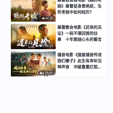
验》基督徒身患绝症，生
基督教会合唱诗歌《神的国度出
死考验中如何经历？
现在地上》｜2026基督教会综
艺汇演《赞美之声》
38:48
5:28
基督教会电影《迟来的见
基督教会合唱诗歌《末世基督是
证》一段不堪回首的往
人进入国度的大门》
事 十年萦绕心头的誓言
5:19
1:55:29
福音电影《国度福音传进
基督教会合唱诗歌《得胜者之
我们寨子》此生有幸听见
歌》
神声音 冲破重重拦阻跟
5:46
随神
1:39:57
基督教会合唱诗歌《只有神才有
生命的道》
5:50
基督教会合唱诗歌《神希望人能
追求真理剩存下来》