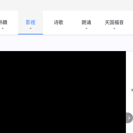
书籍
影视
诗歌
朗诵
天国福音