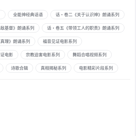
列
全能神经典话语
话・卷二《关于认识神》朗诵系列
示敌基督》朗诵系列
话・卷五《带领工人的职责》朗诵系列
求真理》朗诵系列
福音见证电影系列
见证电影
宗教迫害电影系列
舞蹈合唱视频系列
诗歌合辑
真相揭秘系列
电影精彩片段系列