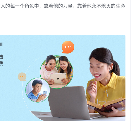
在人的每一个角色中，靠着他的力量，靠着他永不熄灭的生命
的中间支撑着，他付出了常人未曾有的代价。
力量，他的生命是永久的，他的力量是超凡的，任何的受造之
无论何地他的生命力都存在着，都闪烁着耀眼的光辉，天地巨
存在，因为神是万物生存的起源，是万物赖以生存的根本。
而
・卷一 神的显现与作工・只有末后的
基督
才能赐给人永生的道》
击
明