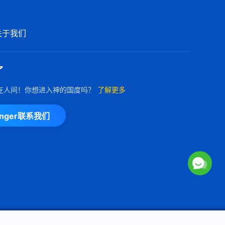
基督教会合唱诗歌《神的审判已
全部公开》
关于我们
5:17
基督教会合唱诗歌《神主宰万物
了
的方式》
在人间！你想进入神的国度吗？
了解更多
5:59
基督教会合唱诗歌《神名的意
enger联系我们
义》
8:13
基督教会合唱诗歌《神忍受着极
大痛苦拯救人》
5:15
基督教会合唱诗歌《我在神的刑
Copyright © 2026
全能神教会
保留所有权利
罚审判中得的太多了》