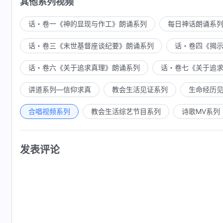
其他系列视频
话・卷一《神的显现与作工》朗诵系列
每日神话朗诵系
话・卷三《末世基督座谈纪要》朗诵系列
话・卷四《揭
话・卷六《关于追求真理》朗诵系列
话・卷七《关于追
讲道系列—信仰求真
教会生活见证系列
生命经历
合唱视频系列
教会生活综艺节目系列
诗歌MV系列
发表评论