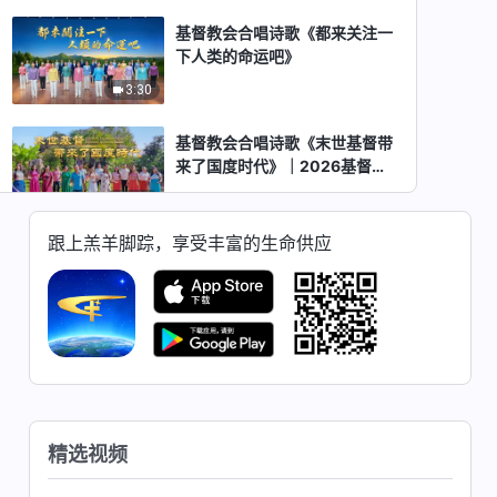
基督教会合唱诗歌《都来关注一
下人类的命运吧》
3:30
基督教会合唱诗歌《末世基督带
来了国度时代》｜2026基督教
会综艺汇演《赞美之声》
3:56
跟上羔羊脚踪，享受丰富的生命供应
各国人学中文朗诵中文神话语
《当你看见耶稣灵体的时候已是
神重新更换天地的时候了》选
6:45
段 合唱《都来关注一下人类的
命运吧》｜2026基督教会综艺
各国神选民中文合唱《只有神才
汇演《赞美之声》
有生命的道》｜2026基督教会
综艺汇演《赞美之声》
4:55
精选视频
基督教会合唱诗歌《神对万国万
民的审判》｜2026基督教会综