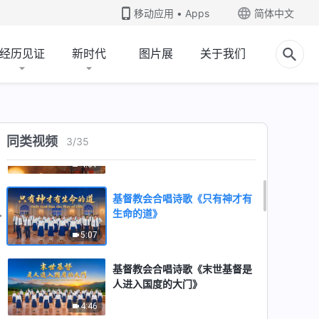
移动应用 • Apps
简体中文
经历见证
新时代
图片展
关于我们
基督教会合唱诗歌《应在凡事上
学习顺服的功课》
5:50
基督教会合唱诗歌《因着神的拣
同类视频
3
/
35
选我们蒙了拯救》
4:01
基督教会合唱诗歌《只有神才有
生命的道》
5:07
基督教会合唱诗歌《末世基督是
人进入国度的大门》
4:46